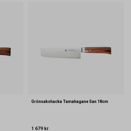
Grönsakshacka Tamahagane San 18cm
1 679 kr