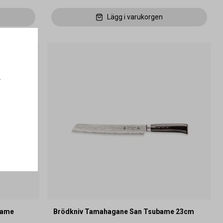
Lägg i varukorgen
.
bame
Brödkniv Tamahagane San Tsubame 23cm