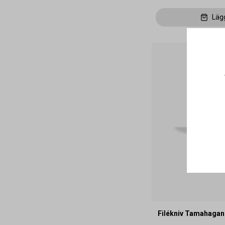
Läg
Filékniv Tamahagan