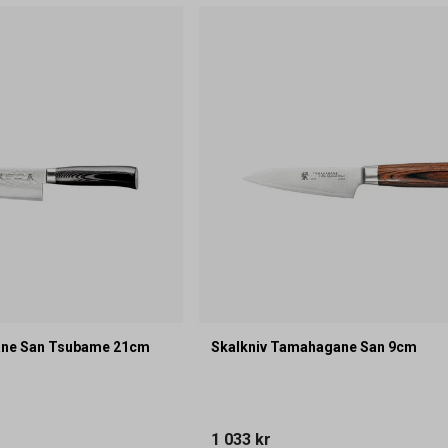
ane San Tsubame 21cm
Skalkniv Tamahagane San 9cm
1 033 kr