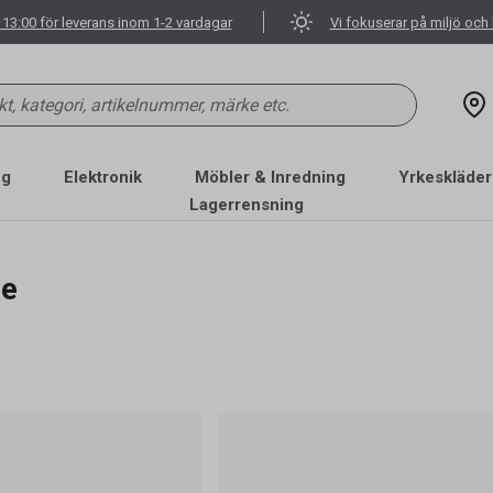
 13:00 för leverans inom 1-2 vardagar
Vi fokuserar på miljö och 
ng
Elektronik
Möbler & Inredning
Yrkeskläder
Lagerrensning
ne