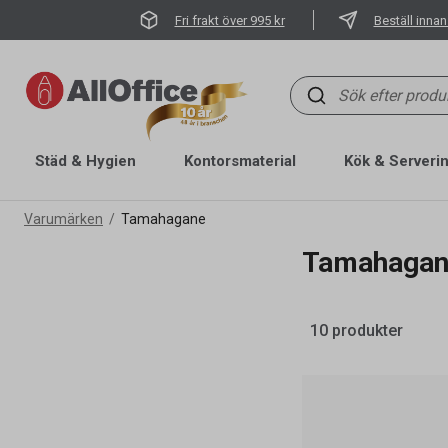
Fri frakt över 995 kr
Beställ innan
Städ & Hygien
Kontorsmaterial
Kök & Serveri
Varumärken
Tamahagane
Tamahaga
10 produkter