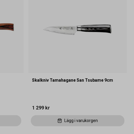
Skalkniv Tamahagane San Tsubame 9cm
1 299 kr
Lägg i varukorgen