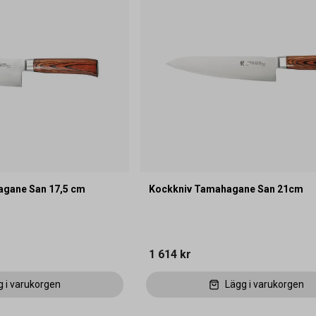
agane San 17,5 cm
Kockkniv Tamahagane San 21cm
1 614 kr
g i varukorgen
Lägg i varukorgen