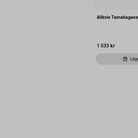
Allkniv Tamahagan
1 533 kr
Läg