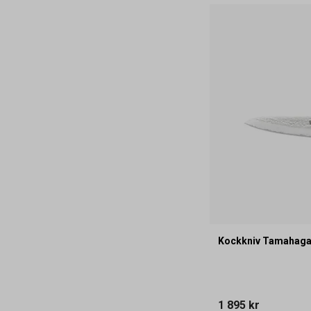
Kockkniv Tamahag
1 895 kr