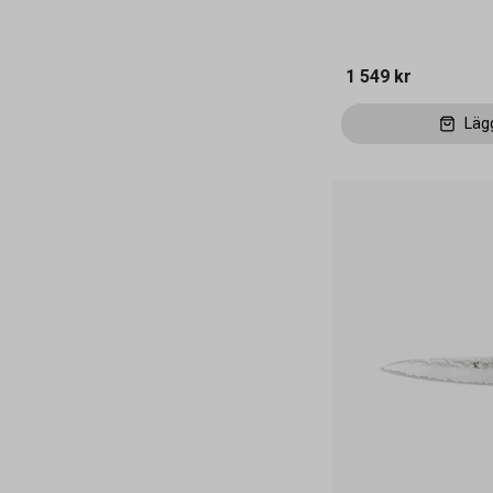
1 549 kr
Läg