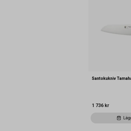
Santokukniv Tamah
1 736 kr
Läg