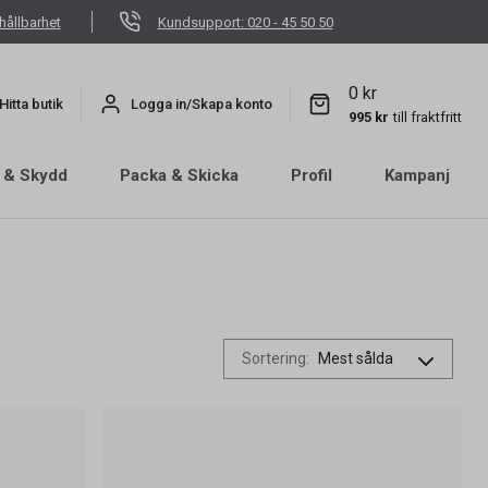
hållbarhet
Kundsupport: 020 - 45 50 50
0 kr
Hitta butik
Logga in/Skapa konto
995 kr
till fraktfritt
 & Skydd
Packa & Skicka
Profil
Kampanj
Sortering
: