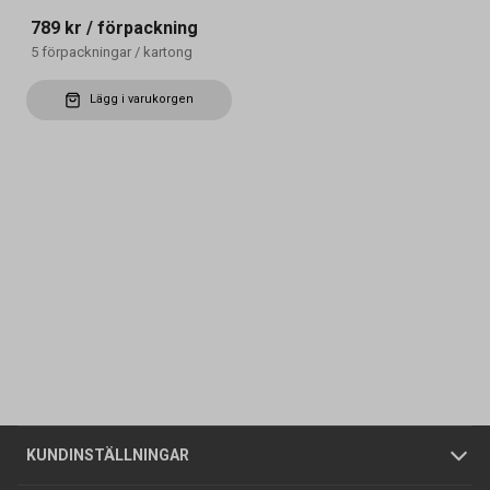
789 kr
/ förpackning
5
förpackningar
/
kartong
Lägg i varukorgen
Kontakta oss
Vanliga frågor
Om oss
Butiker
Allmänna försäljningsvillkor
Företagskund
/
Privatkund
KUNDINSTÄLLNINGAR