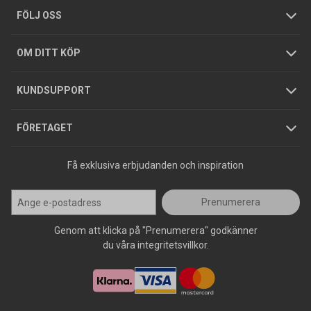
Tjänster
Foldrar och kataloger
Integritetspolicy
FÖLJ OSS
Hållbarhet
Köpguider
GDPR
OM DITT KÖP
Jobba hos oss
Varumärken
KUNDSUPPORT
Press
FÖRETAGET
Få exklusiva erbjudanden och inspiration
Prenumerera
Genom att klicka på "Prenumerera" godkänner
du våra integritetsvillkor.