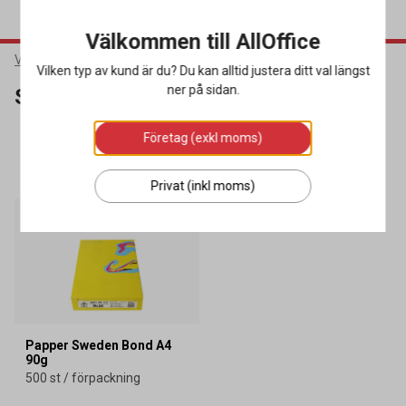
Välkommen till AllOffice
Varumärken
Sweden Bond
Vilken typ av kund är du? Du kan alltid justera ditt val längst
ner på sidan.
Sweden Bond
Företag (exkl moms)
SORTERA
FILTRERA
1 produkter
Privat (inkl moms)
Papper Sweden Bond A4
90g
500 st / förpackning