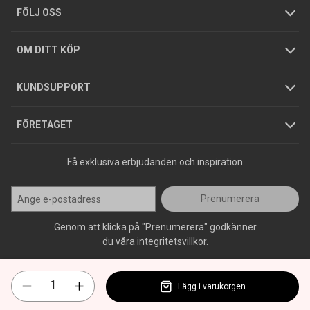
Tjänster
Foldrar och kataloger
Integritetspolicy
FÖLJ OSS
Hållbarhet
Köpguider
GDPR
OM DITT KÖP
Jobba hos oss
Varumärken
KUNDSUPPORT
Press
FÖRETAGET
Få exklusiva erbjudanden och inspiration
Prenumerera
Genom att klicka på "Prenumerera" godkänner
du våra integritetsvillkor.
Lägg i varukorgen