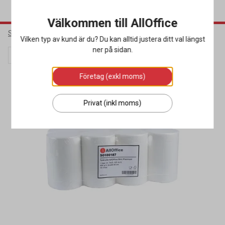
Välkommen till AllOffice
Städ & Hygien
Torkpapper & Toalettpapper
Torkrullar
Vilken typ av kund är du? Du kan alltid justera ditt val längst
ner på sidan.
Kampanj
Miljöval
Företag (exkl moms)
Privat (inkl moms)