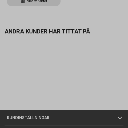
Visa varianter
ANDRA KUNDER HAR TITTAT PÅ
Kontakta oss
Vanliga frågor
Om oss
Butiker
Allmänna försäljningsvillkor
Företagskund
/
Privatkund
KUNDINSTÄLLNINGAR