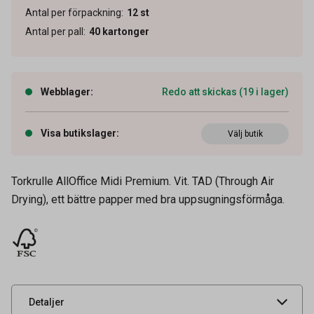
Antal per förpackning
:
12
st
Antal per pall
:
40
kartonger
Webblager
:
Redo att skickas (19 i lager)
Visa butikslager
:
Välj butik
Torkrulle AllOffice Midi Premium. Vit. TAD (Through Air
Drying), ett bättre papper med bra uppsugningsförmåga.
Artikelnummer
50100187
Tidigare artikelnummer
20514,83507,9633405
Leverantörens
50100187
artikelnummer
UNSPSC
14121600
Detaljer