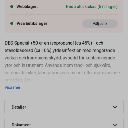
Webblager
:
Redo att skickas (57 i lager)
Visa butikslager
:
Välj butik
DES Special +50 är en isopropanol (ca 45%) - och
etanolbaserad (ca 10%) ytdesinfektion med rengörande
verkan och korrosionsskydd, avsedd för kontaminerade
Artikelnummer
51010288
ytor och instrument. Används inom tand- och sjukvård,
Volym
1 l
veterinärkliniker, laboratorieverksamhet eller motsvarande
Tidigare artikelnummer
51010010
områden. Anv
Visa mer
Leverantörens
17220001
artikelnummer
UNSPSC
42281600
Detaljer
Säkerhetsdatablad
Produktdatablad
Dokument