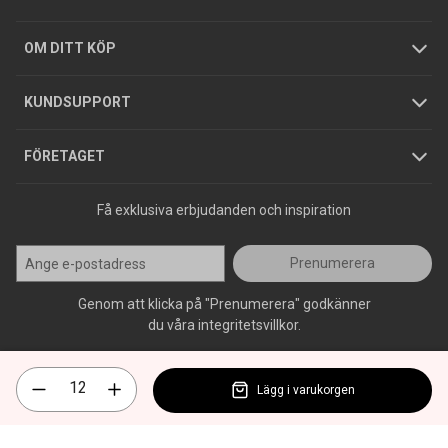
Hållbarhet
Köpguider
GDPR
OM DITT KÖP
Jobba hos oss
Varumärken
KUNDSUPPORT
Press
FÖRETAGET
Få exklusiva erbjudanden och inspiration
Prenumerera
Genom att klicka på "Prenumerera" godkänner
du våra integritetsvillkor.
Lägg i varukorgen