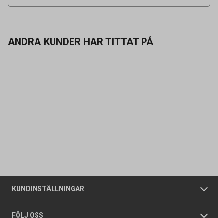
ANDRA KUNDER HAR TITTAT PÅ
Kontakta oss
Vanliga frågor
Om oss
Butiker
Allmänna försäljningsvillkor
Företagskund
/
Privatkund
KUNDINSTÄLLNINGAR
Tjänster
Foldrar och kataloger
Integritetspolicy
FÖLJ OSS