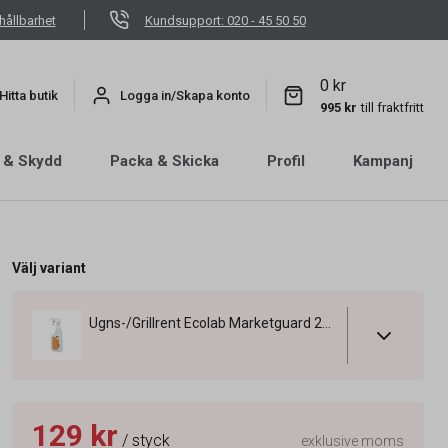
hållbarhet
Kundsupport: 020 - 45 50 50
0 kr
Hitta butik
Logga in/Skapa konto
995 kr
till fraktfritt
 & Skydd
Packa & Skicka
Profil
Kampanj
Välj variant
Ugns-/Grillrent Ecolab Marketguard 20 Spray 750ml
129 kr
/ styck
exklusive moms