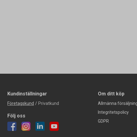
Kundinställningar
Om ditt köp
Företagskund
/
Privatkund
Allmänna försäljning
Integritetspolicy
Följ oss
GDPR