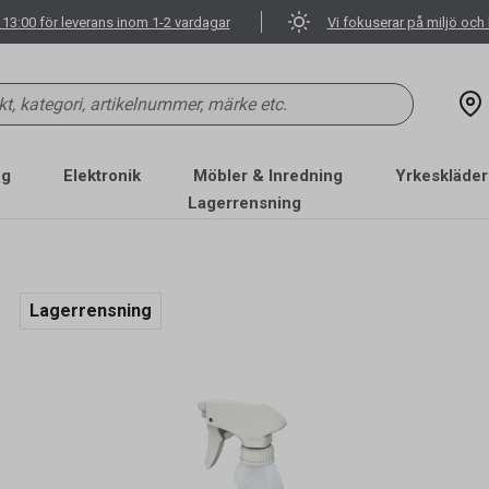
 13:00 för leverans inom 1-2 vardagar
Vi fokuserar på miljö och 
ng
Elektronik
Möbler & Inredning
Yrkeskläder
Lagerrensning
Lagerrensning