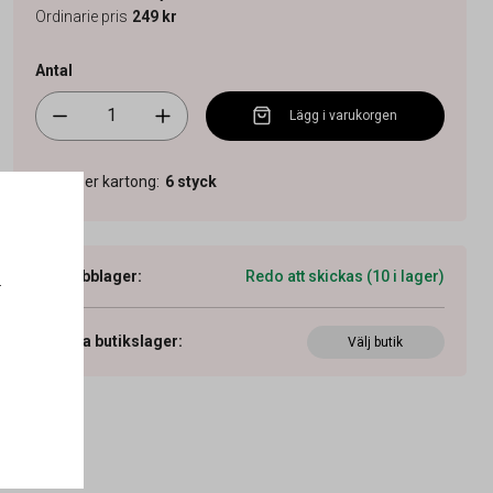
Ordinarie pris
249 kr
Antal
Lägg i varukorgen
Antal per kartong
:
6
styck
Webblager
:
Redo att skickas (10 i lager)
.
Visa butikslager
:
Välj butik