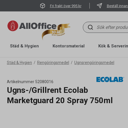
Fri frakt över 995 kr
Beställ innan
Städ & Hygien
Kontorsmaterial
Kök & Serveri
Städ & Hygien
Rengöringsmedel
Ugnsrengöringsmedel
Artikelnummer
52080016
Ugns-/Grillrent Ecolab
Marketguard 20 Spray 750ml
Artikelnummer
52080016