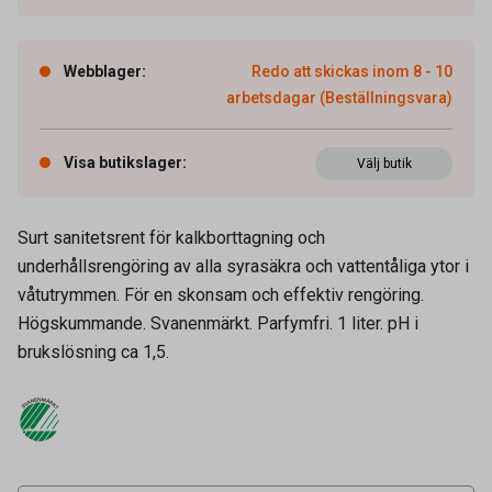
Webblager
:
Redo att skickas inom 8 - 10
arbetsdagar (Beställningsvara)
Visa butikslager
:
Välj butik
Surt sanitetsrent för kalkborttagning och
underhållsrengöring av alla syrasäkra och vattentåliga ytor i
våtutrymmen. För en skonsam och effektiv rengöring.
Högskummande. Svanenmärkt. Parfymfri. 1 liter. pH i
Artikelnummer
52070037
brukslösning ca 1,5.
Volym
1 l
Tidigare artikelnummer
11782b
Leverantörens
11782
artikelnummer