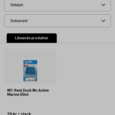
UNSPSC
47131800
Detaljer
Säkerhetsdatablad
Dokument
Liknande produkter
WC-Rent Duck Wc Active
Marine 55ml
39 kr
/ styck