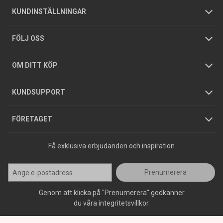
Om oss
Butiker
Allmänna försäljningsvillkor
Företagskund
/
Privatkund
KUNDINSTÄLLNINGAR
Tjänster
Foldrar och kataloger
Integritetspolicy
FÖLJ OSS
Hållbarhet
Köpguider
GDPR
OM DITT KÖP
Jobba hos oss
Varumärken
KUNDSUPPORT
Press
FÖRETAGET
Få exklusiva erbjudanden och inspiration
Prenumerera
Genom att klicka på "Prenumerera" godkänner
du våra integritetsvillkor.