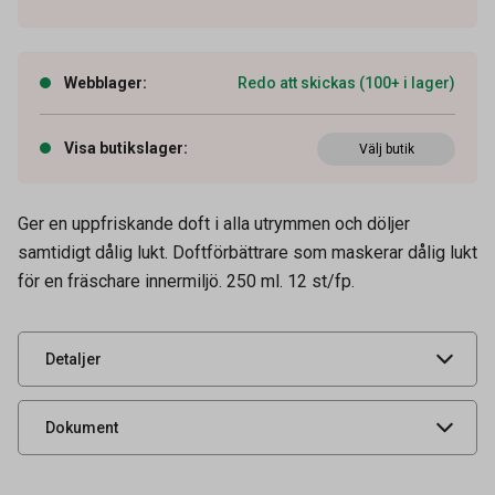
Webblager
:
Redo att skickas (100+ i lager)
Visa butikslager
:
Välj butik
Ger en uppfriskande doft i alla utrymmen och döljer
Artikelnummer
52500111
samtidigt dålig lukt. Doftförbättrare som maskerar dålig lukt
för en fräschare innermiljö. 250 ml. 12 st/fp.
Leverantörens
351
artikelnummer
UNSPSC
41111510
Detaljer
Säkerhetsdatablad
Produktdatablad
Dokument