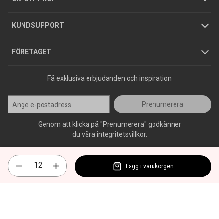
Jobba hos oss
Varumärken
KUNDSUPPORT
Press
FÖRETAGET
Få exklusiva erbjudanden och inspiration
Prenumerera
Genom att klicka på "Prenumerera" godkänner
du våra integritetsvillkor.
Lägg i varukorgen