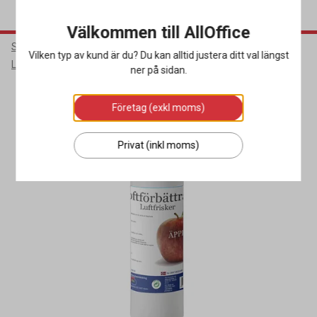
Välkommen till AllOffice
Städ & Hygien
Rengöringsmedel
Vilken typ av kund är du? Du kan alltid justera ditt val längst
Luktförbättrare & Luktborttagare
ner på sidan.
Företag (exkl moms)
Privat (inkl moms)