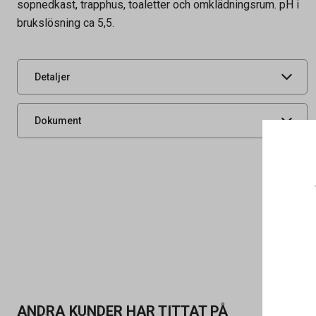
sopnedkast, trapphus, toaletter och omklädningsrum. pH i
Tidigare artikelnummer
62577409
brukslösning ca 5,5.
Leverantörens
62577409
artikelnummer
UNSPSC
41111510
Detaljer
Säkerhetsdatablad
Produktdatablad
Dokument
ANDRA KUNDER HAR TITTAT PÅ