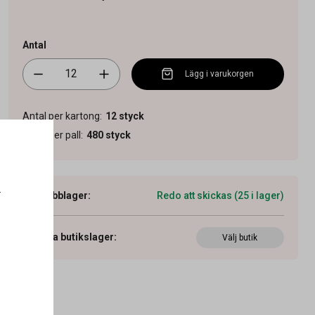
Antal
Lägg i varukorgen
Antal per kartong
:
12
styck
Antal per pall
:
480
styck
.
Webblager
:
Redo att skickas (25 i lager)
Visa butikslager
:
Välj butik