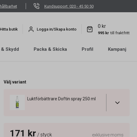
hållbarhet
Kundsupport: 020 - 45 50 50
0 kr
Hitta butik
Logga in/Skapa konto
995 kr
till fraktfritt
 & Skydd
Packa & Skicka
Profil
Kampanj
Välj variant
Luktförbättrare Doftin spray 250 ml
171 kr
/ styck
exklusive moms