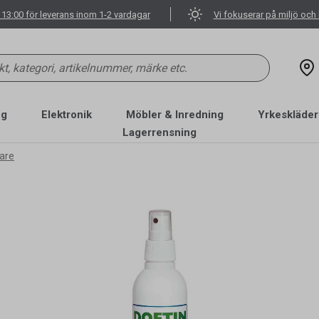
 13:00 för leverans inom 1-2 vardagar
Vi fokuserar på miljö och 
ng
Elektronik
Möbler & Inredning
Yrkeskläder
Lagerrensning
gare