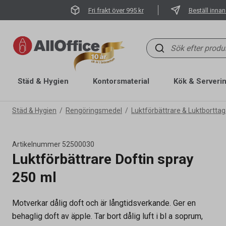
Fri frakt över 995 kr
Beställ innan
Städ & Hygien
Kontorsmaterial
Kök & Serveri
Städ & Hygien
Rengöringsmedel
Luktförbättrare & Luktbortta
Artikelnummer
52500030
Luktförbättrare Doftin spray
250 ml
Artikelnummer
52500030
Motverkar dålig doft och är långtidsverkande. Ger en
Volym
250 ml
behaglig doft av äpple. Tar bort dålig luft i bl a soprum,