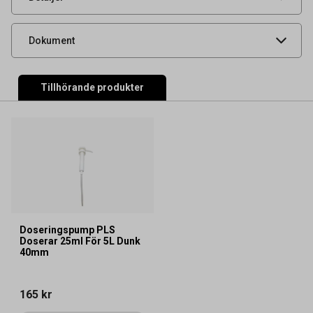
Säkerhetsdatablad
Produktdatablad
Dokument
Tillhörande produkter
Doseringspump PLS
Doserar 25ml För 5L Dunk
40mm
165 kr