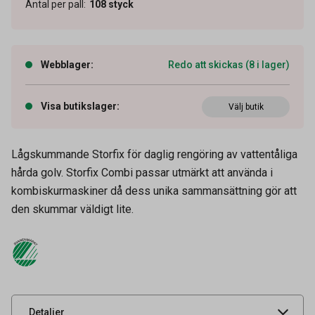
Antal per pall
:
108
styck
Webblager
:
Redo att skickas (8 i lager)
Visa butikslager
:
Välj butik
Lågskummande Storfix för daglig rengöring av vattentåliga
hårda golv. Storfix Combi passar utmärkt att använda i
kombiskurmaskiner då dess unika sammansättning gör att
Artikelnummer
52022044
den skummar väldigt lite.
Volym
5 l
Tidigare artikelnummer
1030
Leverantörens
1030
artikelnummer
UNSPSC
73101612
Detaljer