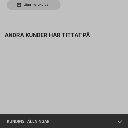
Lägg i varukorgen
ANDRA KUNDER HAR TITTAT PÅ
Kontakta oss
Vanliga frågor
Om oss
Butiker
Allmänna försäljningsvillkor
Företagskund
/
Privatkund
KUNDINSTÄLLNINGAR