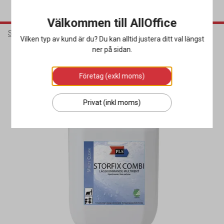
Välkommen till AllOffice
Städ & Hygien
Rengöringsmedel
Grovrengöringsmedel
Vilken typ av kund är du? Du kan alltid justera ditt val längst
ner på sidan.
Miljöval
Företag (exkl moms)
Privat (inkl moms)