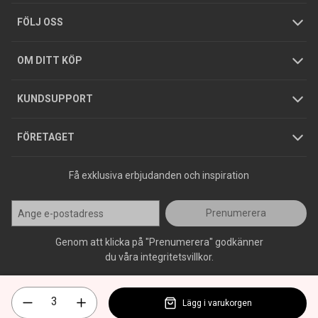
Tjänster
Foldrar och kataloger
Integritetspolicy
FÖLJ OSS
Hållbarhet
Köpguider
GDPR
OM DITT KÖP
Jobba hos oss
Varumärken
KUNDSUPPORT
Press
FÖRETAGET
Få exklusiva erbjudanden och inspiration
Prenumerera
Genom att klicka på "Prenumerera" godkänner
du våra integritetsvillkor.
Lägg i varukorgen