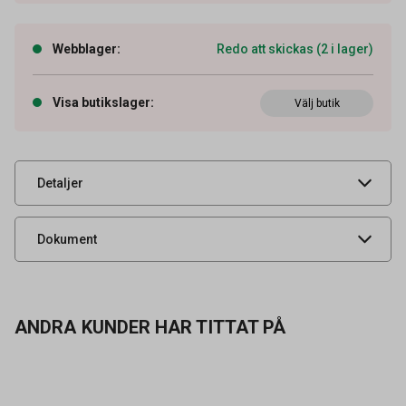
Webblager
:
Redo att skickas (2 i lager)
Artikelnummer
51500106
Tidigare artikelnummer
9064315
Visa butikslager
:
Välj butik
Leverantörens
4310
artikelnummer
UNSPSC
42172001
Detaljer
Produktdatablad
Dokument
ANDRA KUNDER HAR TITTAT PÅ