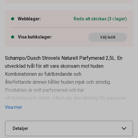
Webblager
:
Redo att skickas (3 i lager)
Visa butikslager
:
Välj butik
Schampo/Dusch Strovels Naturell Parfymerad 2,5L. En
utvecklad tvål för att vara skonsam mot huden.
Kombinationen av fuktbindande och
återfettande ämnen håller huden mjuk och smidig.
Artikelnummer
51020256
Produkten är milt parfymerad och har
ett hudnära pH-värde, vilket gör den lämplig för personer
Volym
2,5 l
med
Visa mer
Leverantörens
117600025
artikelnummer
UNSPSC
53131600
Detaljer
Säkerhetsdatablad