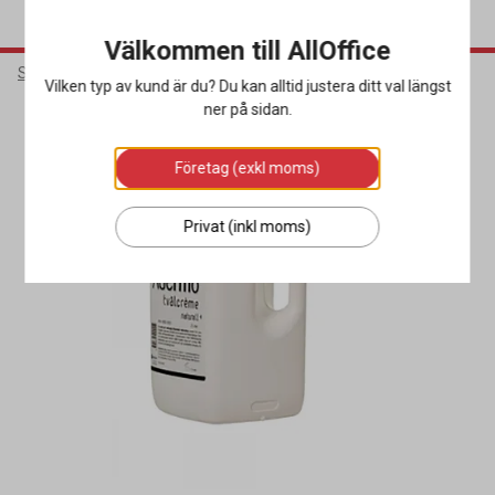
Välkommen till AllOffice
Städ & Hygien
Hygienprodukter
Schampo & Duschkräm
Vilken typ av kund är du? Du kan alltid justera ditt val längst
ner på sidan.
Företag (exkl moms)
Privat (inkl moms)