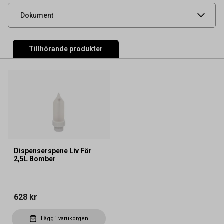
Produktdatablad
Dokument
Tillhörande produkter
Dispenserspene Liv För
2,5L Bomber
628 kr
Lägg i varukorgen