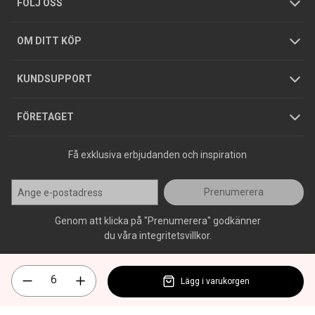
Integritetspolicy
FÖLJ OSS
Hållbarhet
Köpguider
GDPR
OM DITT KÖP
Jobba hos oss
Varumärken
KUNDSUPPORT
Press
FÖRETAGET
Få exklusiva erbjudanden och inspiration
Prenumerera
Genom att klicka på "Prenumerera" godkänner
du våra integritetsvillkor.
Lägg i varukorgen