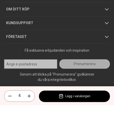
Hållbarhet
Köpguider
GDPR
OM DITT KÖP
Jobba hos oss
Varumärken
KUNDSUPPORT
Press
FÖRETAGET
Få exklusiva erbjudanden och inspiration
Prenumerera
Genom att klicka på "Prenumerera" godkänner
du våra integritetsvillkor.
Lägg i varukorgen