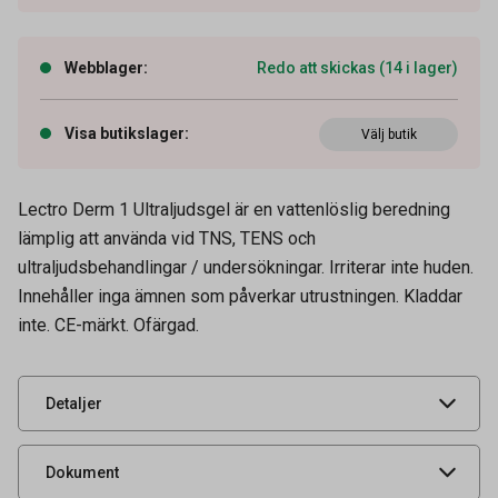
Webblager
:
Redo att skickas (14 i lager)
Visa butikslager
:
Välj butik
Lectro Derm 1 Ultraljudsgel är en vattenlöslig beredning
lämplig att använda vid TNS, TENS och
Artikelnummer
51021114
ultraljudsbehandlingar / undersökningar. Irriterar inte huden.
Volym
2 l
Innehåller inga ämnen som påverkar utrustningen. Kladdar
inte. CE-märkt. Ofärgad.
Leverantörens
1119276
artikelnummer
UNSPSC
53131600
Detaljer
Säkerhetsdatablad
Produktdatablad
Dokument