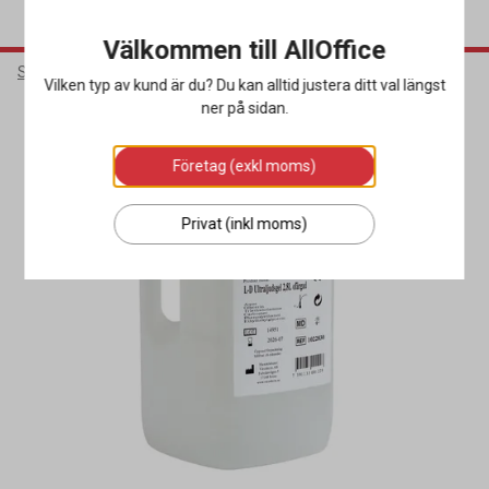
Välkommen till AllOffice
Städ & Hygien
Hygienprodukter
Övriga Hygienprodukter
Vilken typ av kund är du? Du kan alltid justera ditt val längst
ner på sidan.
Företag (exkl moms)
Privat (inkl moms)