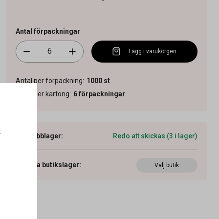
Antal förpackningar
Lägg i varukorgen
Antal per förpackning
:
1000
st
Antal per kartong
:
6
förpackningar
.
Webblager
:
Redo att skickas (3 i lager)
Visa butikslager
:
Välj butik