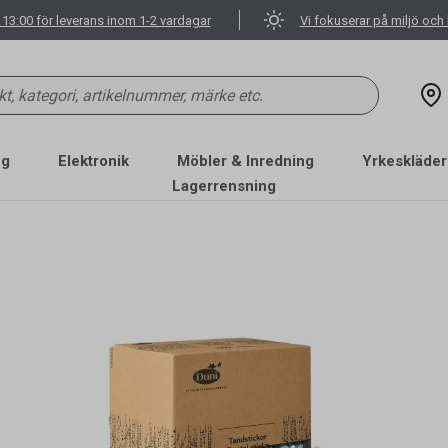
 13:00 för leverans inom 1-2 vardagar
Vi fokuserar på miljö och 
ng
Elektronik
Möbler & Inredning
Yrkeskläder
Lagerrensning