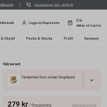
hållbarhet
Kundsupport: 020 - 45 50 50
0 kr
Hitta butik
Logga in/Skapa konto
995 kr
till fraktfritt
 & Skydd
Packa & Skicka
Profil
Kampanj
Välj variant
Tandpetare Duni Jordan Singelpack
279 kr
/ förpackning
exklusive moms