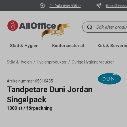
Fri frakt över 995 kr
Beställ innan
Städ & Hygien
Kontorsmaterial
Kök & Serveri
Städ & Hygien
Hygienprodukter
Övriga Hygienprodukter
Artikelnummer
65010435
Tandpetare Duni Jordan
Singelpack
1000 st / förpackning
Artikelnummer
65010435