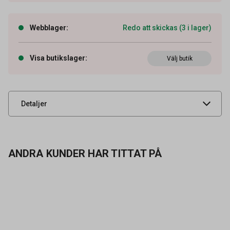
Webblager
:
Redo att skickas (3 i lager)
Artikelnummer
51020353
Visa butikslager
:
Välj butik
Leverantörens
00581098
artikelnummer
UNSPSC
53131600
Detaljer
ANDRA KUNDER HAR TITTAT PÅ