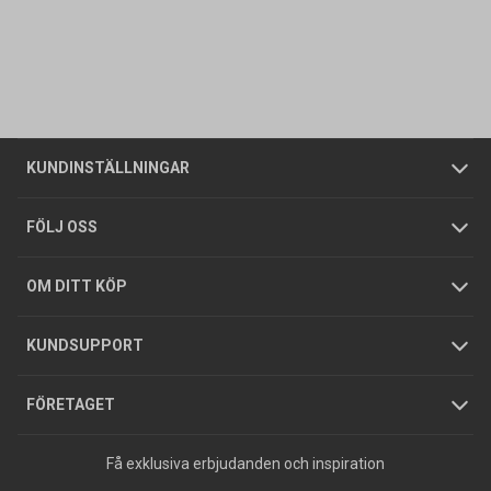
Kontakta oss
Vanliga frågor
Om oss
Butiker
Allmänna försäljningsvillkor
Företagskund
/
Privatkund
KUNDINSTÄLLNINGAR
Tjänster
Foldrar och kataloger
Integritetspolicy
FÖLJ OSS
Hållbarhet
Köpguider
GDPR
OM DITT KÖP
Jobba hos oss
Varumärken
KUNDSUPPORT
Press
FÖRETAGET
Få exklusiva erbjudanden och inspiration