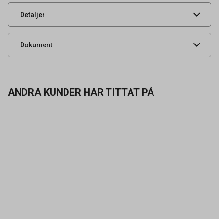
UNSPSC
53131600
Detaljer
Produktdatablad
Dokument
ANDRA KUNDER HAR TITTAT PÅ
Kontakta oss
Vanliga frågor