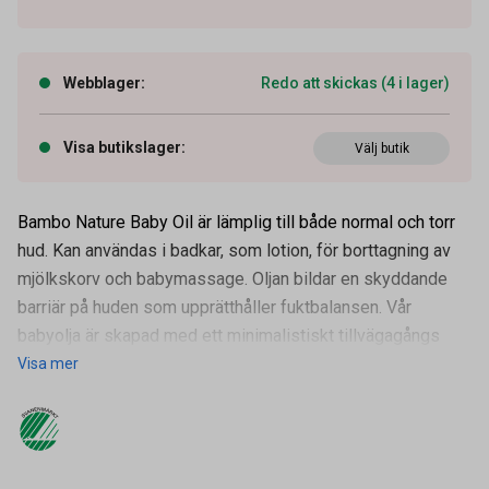
Webblager
:
Redo att skickas (4 i lager)
Visa butikslager
:
Välj butik
Bambo Nature Baby Oil är lämplig till både normal och torr
hud. Kan användas i badkar, som lotion, för borttagning av
mjölkskorv och babymassage. Oljan bildar en skyddande
barriär på huden som upprätthåller fuktbalansen. Vår
babyolja är skapad med ett minimalistiskt tillvägagångs
Visa mer
Artikelnummer
51021250
Volym
150 ml
Leverantörens
1999918109
artikelnummer