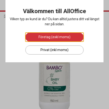
Välkommen till AllOffice
Städ & Hygien
Hygienprodukter
Övriga Hygienprodukter
Vilken typ av kund är du? Du kan alltid justera ditt val längst
ner på sidan.
Miljöval
Företag (exkl moms)
Privat (inkl moms)