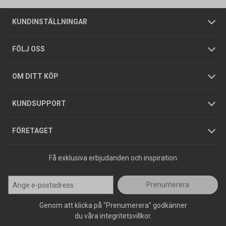
Om oss
Butiker
Allmänna försäljningsvillkor
Företagskund
/
Privatkund
KUNDINSTÄLLNINGAR
Tjänster
Foldrar och kataloger
Integritetspolicy
FÖLJ OSS
Hållbarhet
Köpguider
GDPR
OM DITT KÖP
Jobba hos oss
Varumärken
KUNDSUPPORT
Press
FÖRETAGET
Få exklusiva erbjudanden och inspiration
Prenumerera
Genom att klicka på "Prenumerera" godkänner
du våra integritetsvillkor.