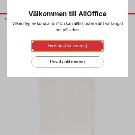
Välkommen till AllOffice
Städ & Hygien
Hygienprodukter
Övriga Hygienprodukter
Vilken typ av kund är du? Du kan alltid justera ditt val längst
ner på sidan.
Lagerrensning
Företag (exkl moms)
Privat (inkl moms)