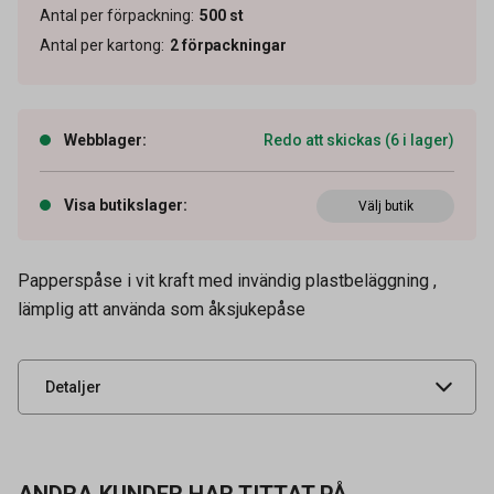
Antal per förpackning
:
500
st
Antal per kartong
:
2
förpackningar
Webblager
:
Redo att skickas (6 i lager)
Visa butikslager
:
Välj butik
Artikelnummer
45560133
Papperspåse i vit kraft med invändig plastbeläggning ,
lämplig att använda som åksjukepåse
Leverantörens
10121440
artikelnummer
UNSPSC
24111502
Detaljer
ANDRA KUNDER HAR TITTAT PÅ