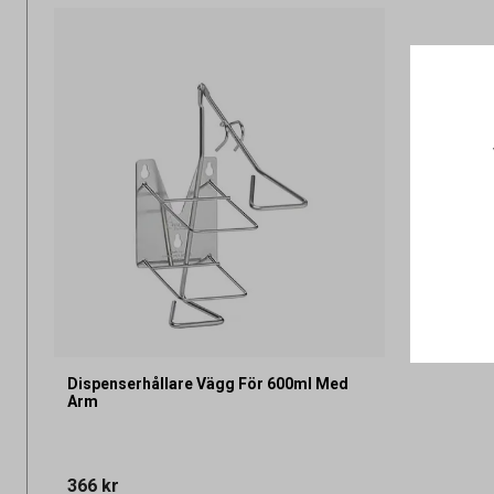
Dispenserhållare Vägg För 600ml Med
Arm
366 kr