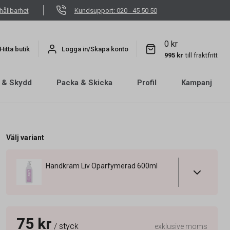
hållbarhet
Kundsupport: 020 - 45 50 50
0 kr
Hitta butik
Logga in/Skapa konto
995 kr
till fraktfritt
 & Skydd
Packa & Skicka
Profil
Kampanj
Välj variant
Handkräm Liv Oparfymerad 600ml
75 kr
/ styck
exklusive moms