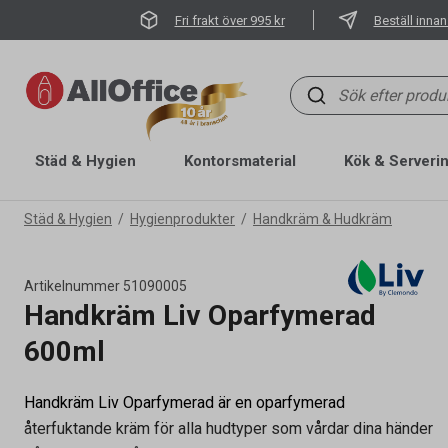
Fri frakt över 995 kr
Beställ innan
Städ & Hygien
Kontorsmaterial
Kök & Serveri
Städ & Hygien
Hygienprodukter
Handkräm & Hudkräm
Artikelnummer
51090005
Handkräm Liv Oparfymerad
600ml
Handkräm Liv Oparfymerad är en oparfymerad
återfuktande kräm för alla hudtyper som vårdar dina händer