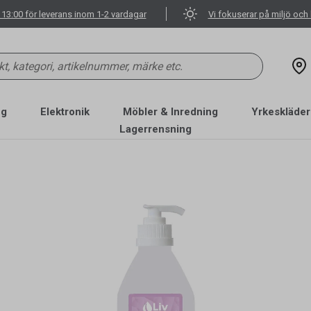
 13:00 för leverans inom 1-2 vardagar
Vi fokuserar på miljö och 
ng
Elektronik
Möbler & Inredning
Yrkeskläder
Lagerrensning