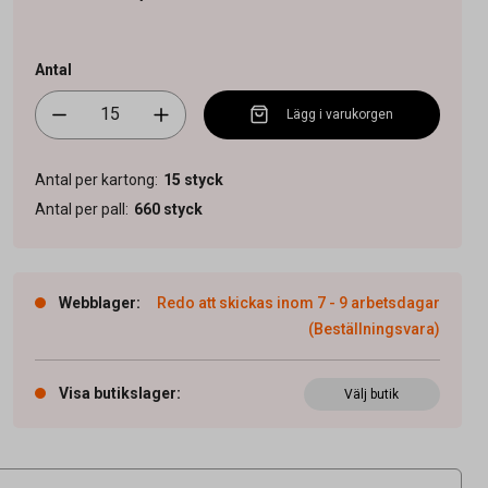
Antal
Lägg i varukorgen
Antal per kartong
:
15
styck
Antal per pall
:
660
styck
Webblager
:
Redo att skickas inom 7 - 9 arbetsdagar
(Beställningsvara)
Visa butikslager
:
Välj butik