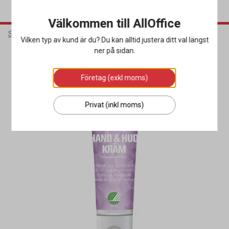
Välkommen till AllOffice
Städ & Hygien
Hygienprodukter
Handkräm & Hudkräm
Vilken typ av kund är du? Du kan alltid justera ditt val längst
ner på sidan.
Miljöval
Företag (exkl moms)
Privat (inkl moms)