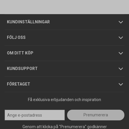
Vanliga frågor
Om oss
Butiker
Allmänna försäljningsvillkor
Företagskund
/
Privatkund
KUNDINSTÄLLNINGAR
Tjänster
Foldrar och kataloger
Integritetspolicy
FÖLJ OSS
Hållbarhet
Köpguider
GDPR
OM DITT KÖP
Jobba hos oss
Varumärken
KUNDSUPPORT
Press
FÖRETAGET
Få exklusiva erbjudanden och inspiration
Prenumerera
Genom att klicka på "Prenumerera" godkänner