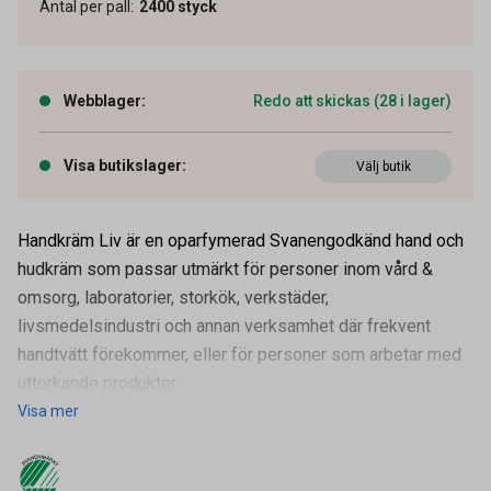
Antal per pall
:
2400
styck
Webblager
:
Redo att skickas (28 i lager)
Visa butikslager
:
Välj butik
Handkräm Liv är en oparfymerad Svanengodkänd hand och
hudkräm som passar utmärkt för personer inom vård &
omsorg, laboratorier, storkök, verkstäder,
livsmedelsindustri och annan verksamhet där frekvent
handtvätt förekommer, eller för personer som arbetar med
uttorkande produkter
Visa mer
Artikelnummer
51090004
Volym
125 ml