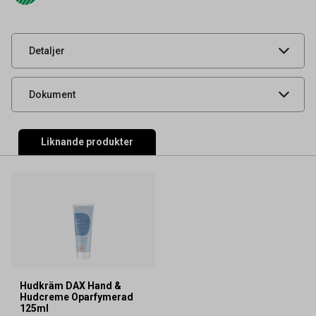
Leverantörens
17299125
artikelnummer
UNSPSC
53131600
Detaljer
Säkerhetsdatablad
Produktdatablad
Dokument
Liknande produkter
Hudkräm DAX Hand &
Hudcreme Oparfymerad
125ml