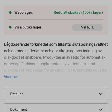
Webblager
:
Redo att skickas (100+ i lager)
Visa butikslager
:
Välj butik
Lågdoserande torkmedel som tillsätts slutspolningsvattnet
och därmed underlättar och gör sköljning och torkning av
Artikelnummer
52050002
diskgodset snabbare. Produkten är avsedd för automatisk
Volym
1 l
dosering. Förhindrar uppkomsten av vattenfläckar på
Tidigare artikelnummer
1011P,1011
diskgodset. Anpassad för användning i livsmedelsindustrin
Visa mer
Leverantörens
1011
artikelnummer
UNSPSC
24141516
Detaljer
Säkerhetsdatablad
Produktdatablad
Dokument