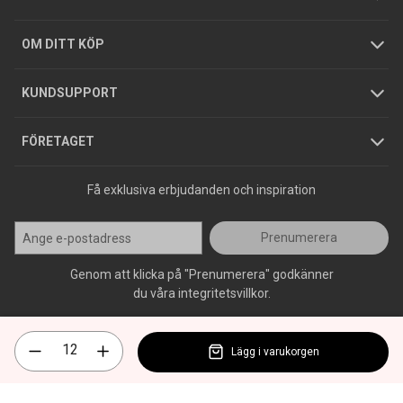
Hållbarhet
Köpguider
GDPR
OM DITT KÖP
Jobba hos oss
Varumärken
KUNDSUPPORT
Press
FÖRETAGET
Få exklusiva erbjudanden och inspiration
Prenumerera
Genom att klicka på "Prenumerera" godkänner
du våra integritetsvillkor.
Lägg i varukorgen