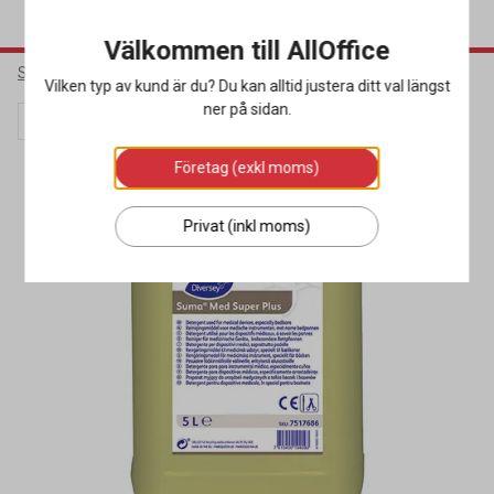
Välkommen till AllOffice
Städ & Hygien
Diskrengöring
Maskindiskmedel Storkök
Vilken typ av kund är du? Du kan alltid justera ditt val längst
ner på sidan.
Lagerrensning
Företag (exkl moms)
Privat (inkl moms)