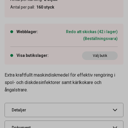
Antal per pall
:
160
styck
Webblager
:
Redo att skickas (42 i lager)
(Beställningsvara)
Artikelnummer
52050019
Visa butikslager
:
Välj butik
Volym
5 l
Farligt gods
Frätande ämnen
Extra kraftfullt maskindiskmedel för effektiv rengöring i
Tidigare artikelnummer
7517686
spol- och diskdesinfektorer samt kärlkokare och
ångalstrare.
Leverantörens
7517686
artikelnummer
UNSPSC
42281704
Detaljer
Säkerhetsdatablad
Produktdatablad
Dokument