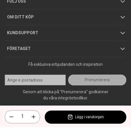
Integritetspolicy
FÖLJ OSS
Hållbarhet
Köpguider
GDPR
OM DITT KÖP
Jobba hos oss
Varumärken
KUNDSUPPORT
Press
FÖRETAGET
Få exklusiva erbjudanden och inspiration
Prenumerera
Genom att klicka på "Prenumerera" godkänner
du våra integritetsvillkor.
Lägg i varukorgen