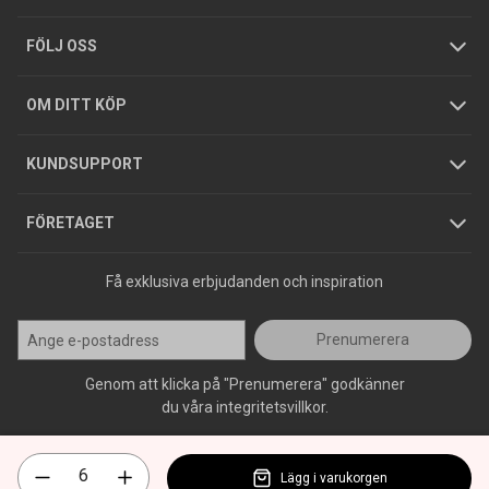
Tjänster
Foldrar och kataloger
Integritetspolicy
FÖLJ OSS
Hållbarhet
Köpguider
GDPR
OM DITT KÖP
Jobba hos oss
Varumärken
KUNDSUPPORT
Press
FÖRETAGET
Få exklusiva erbjudanden och inspiration
Prenumerera
Genom att klicka på "Prenumerera" godkänner
du våra integritetsvillkor.
Lägg i varukorgen