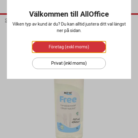
Välkommen till AllOffice
Städ & Hygien
Diskrengöring
Handdiskmedel
Vilken typ av kund är du? Du kan alltid justera ditt val längst
ner på sidan.
Miljöval
Företag (exkl moms)
Privat (inkl moms)