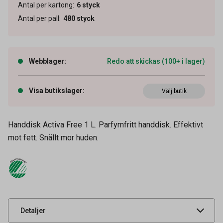
Antal per kartong
:
6
styck
Antal per pall
:
480
styck
Webblager
:
Redo att skickas (100+ i lager)
Visa butikslager
:
Välj butik
Handdisk Activa Free 1 L. Parfymfritt handdisk. Effektivt
mot fett. Snällt mor huden.
Artikelnummer
52040119
Volym
1 l
Leverantörens
31102
artikelnummer
UNSPSC
47131800
Detaljer
Säkerhetsdatablad