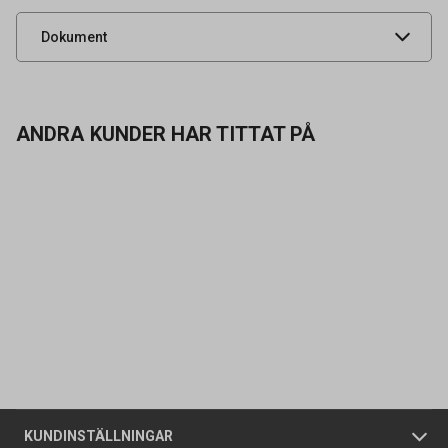
Produktdatablad
Dokument
ANDRA KUNDER HAR TITTAT PÅ
Kontakta oss
Vanliga frågor
Om oss
Butiker
Allmänna försäljningsvillkor
Företagskund
/
Privatkund
KUNDINSTÄLLNINGAR