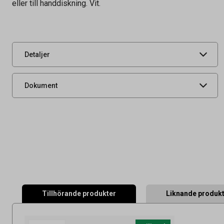
eller till handdiskning. Vit.
Tidigare artikelnummer
54203,301179
Leverantörens
42375
artikelnummer
UNSPSC
47131601
Detaljer
Produktdatablad
Dokument
Tillhörande produkter
Liknande produk