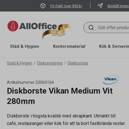
Fri frakt över 995 kr
Beställ innan
Städ & Hygien
Kontorsmaterial
Kök & Serveri
Städ & Hygien
Diskrengöring
Diskborstar
Artikelnummer
53060164
Diskborste Vikan Medium Vit
280mm
Diskborste i högsta kvalité med skrapkant. Utmärkt till
Artikelnummer
53060164
café, restauranger eller kök för att ta bort fastbrända rester