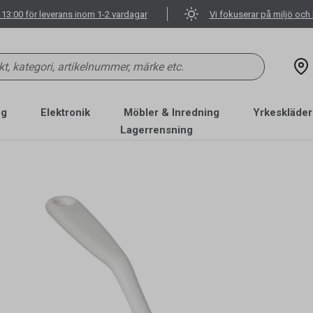
 13:00 för leverans inom 1-2 vardagar
Vi fokuserar på miljö och 
ng
Elektronik
Möbler & Inredning
Yrkeskläder
Lagerrensning