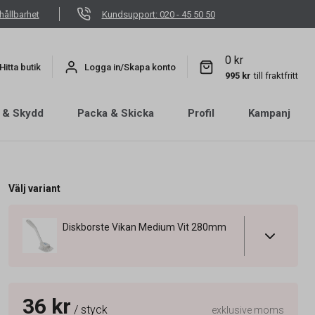
hållbarhet
Kundsupport: 020 - 45 50 50
0 kr
Hitta butik
Logga in/Skapa konto
995 kr
till fraktfritt
 & Skydd
Packa & Skicka
Profil
Kampanj
Välj variant
Diskborste Vikan Medium Vit 280mm
36 kr
/ styck
exklusive moms