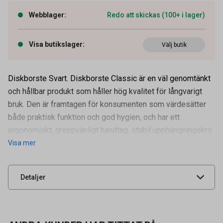
Webblager
:
Redo att skickas (100+ i lager)
Visa butikslager
:
Välj butik
Diskborste Svart. Diskborste Classic är en väl genomtänkt
och hållbar produkt som håller hög kvalitet för långvarigt
bruk. Den är framtagen för konsumenten som värdesätter
både praktisk funktion och god hygien, och har ett
Artikelnummer
53056138
ergonomiskt, greppvänligt handtag, stabil upphängningskro
Visa mer
Leverantörens
121026
artikelnummer
UNSPSC
47131601
Detaljer