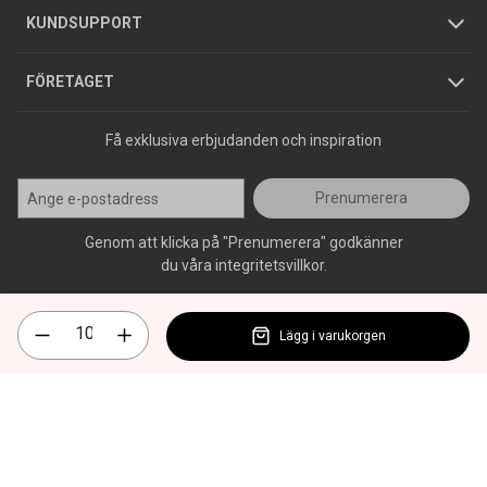
Jobba hos oss
Varumärken
KUNDSUPPORT
Press
FÖRETAGET
Få exklusiva erbjudanden och inspiration
Prenumerera
Genom att klicka på "Prenumerera" godkänner
du våra integritetsvillkor.
Lägg i varukorgen