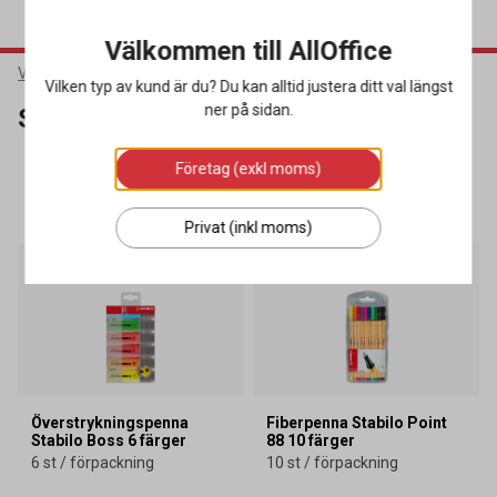
Välkommen till AllOffice
Varumärken
Stabilo
Vilken typ av kund är du? Du kan alltid justera ditt val längst
ner på sidan.
Stabilo
Företag (exkl moms)
SORTERA
FILTRERA
3 produkter
Privat (inkl moms)
Överstrykningspenna
Fiberpenna Stabilo Point
Stabilo Boss 6 färger
88 10 färger
6 st / förpackning
10 st / förpackning