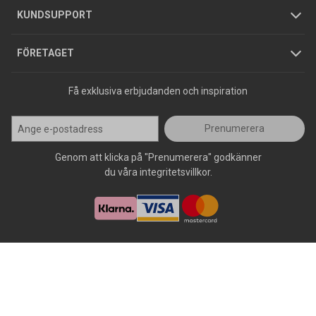
Jobba hos oss
Varumärken
KUNDSUPPORT
Press
FÖRETAGET
Få exklusiva erbjudanden och inspiration
Prenumerera
Genom att klicka på "Prenumerera" godkänner
du våra integritetsvillkor.