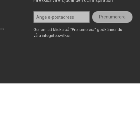
Få exklusiva erbjudanden och inspiration
Prenumerera
ss
Genom att klicka på "Prenumerera" godkänner du
våra integritetsvillkor.