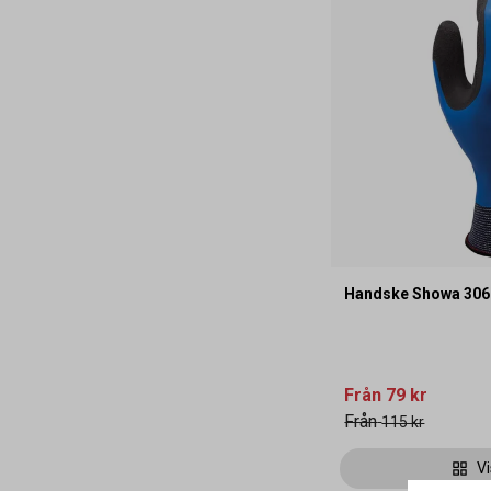
Handske Showa 306
Från
79 kr
Från
115 kr
Vi