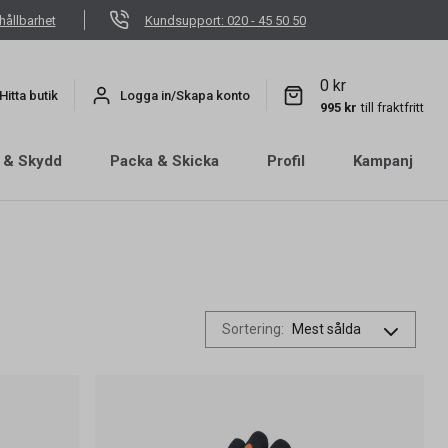
hållbarhet
Kundsupport: 020 - 45 50 50
0 kr
Hitta butik
Logga in/Skapa konto
995 kr
till fraktfritt
 & Skydd
Packa & Skicka
Profil
Kampanj
Sortering
: