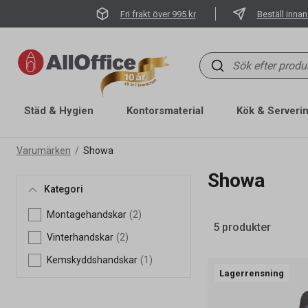
Fri frakt över 995 kr
Beställ innan
Städ & Hygien
Kontorsmaterial
Kök & Serveri
Varumärken
Showa
Showa
Kategori
Montagehandskar
(2)
5 produkter
Vinterhandskar
(2)
Kemskyddshandskar
(1)
Lagerrensning