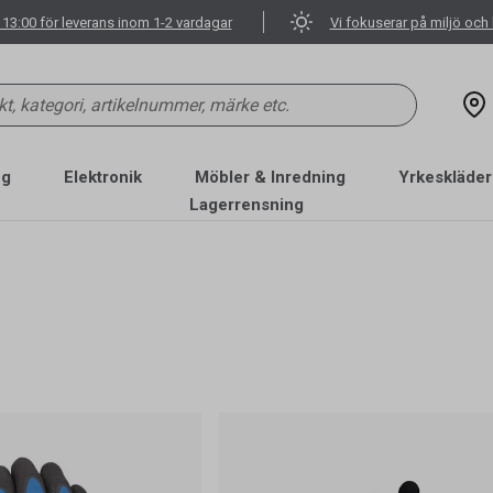
 13:00 för leverans inom 1-2 vardagar
Vi fokuserar på miljö och 
ng
Elektronik
Möbler & Inredning
Yrkeskläder
Lagerrensning