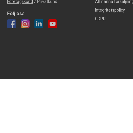
Företagskund
/
Privatkund
Allmänna försäljning
Integritetspolicy
Följ oss
GDPR