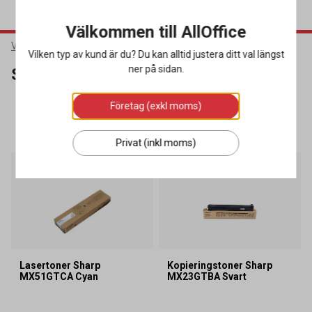
Välkommen till AllOffice
Varumärken
Sharp
Vilken typ av kund är du? Du kan alltid justera ditt val längst
ner på sidan.
Sharp
Företag (exkl moms)
SORTERA
FILTRERA
44 produkter
Privat (inkl moms)
Lagerrensning
Lasertoner Sharp
Kopieringstoner Sharp
MX51GTCA Cyan
MX23GTBA Svart