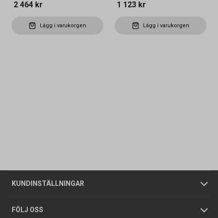
2 464 kr
1 123 kr
Lägg i varukorgen
Lägg i varukorgen
Kontakta oss
Vanliga frågor
Om oss
Butiker
Allmänna försäljningsvillkor
Företagskund
/
Privatkund
KUNDINSTÄLLNINGAR
Tjänster
Foldrar och kataloger
Integritetspolicy
FÖLJ OSS