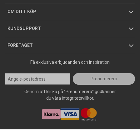
Hållbarhet
Köpguider
GDPR
OM DITT KÖP
Jobba hos oss
Varumärken
KUNDSUPPORT
Press
FÖRETAGET
Få exklusiva erbjudanden och inspiration
Prenumerera
Genom att klicka på "Prenumerera" godkänner
du våra integritetsvillkor.