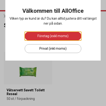
Välkommen till AllOffice
Varumärken
Savett
Vilken typ av kund är du? Du kan alltid justera ditt val längst
ner på sidan.
Savett
Företag (exkl moms)
SORTERA
FILTRERA
1 produkter
Privat (inkl moms)
Våtservett Savett Toilett
Reseal
50 st / förpackning