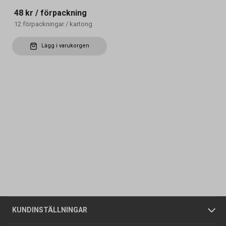
48 kr
/ förpackning
12
förpackningar
/
kartong
Lägg i varukorgen
Kontakta oss
Vanliga frågor
Om oss
Butiker
Allmänna försäljningsvillkor
Företagskund
/
Privatkund
KUNDINSTÄLLNINGAR