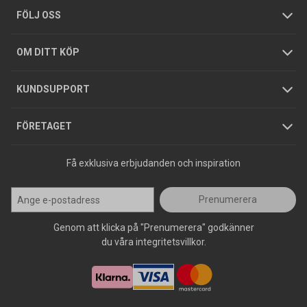
Tjänster
Foldrar och kataloger
Integritetspolicy
FÖLJ OSS
Hållbarhet
Köpguider
GDPR
OM DITT KÖP
Jobba hos oss
Varumärken
KUNDSUPPORT
Press
FÖRETAGET
Få exklusiva erbjudanden och inspiration
Prenumerera
Genom att klicka på "Prenumerera" godkänner
du våra integritetsvillkor.