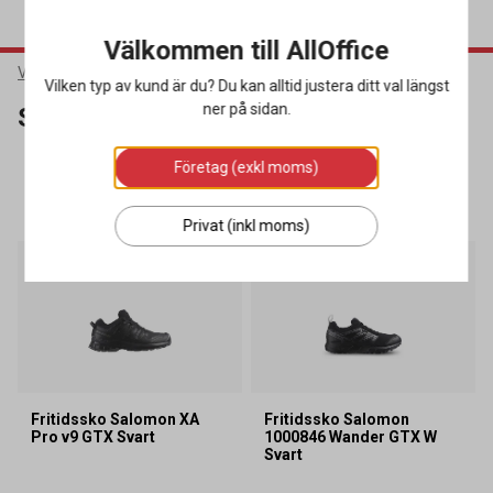
Välkommen till AllOffice
Varumärken
Salomon
Vilken typ av kund är du? Du kan alltid justera ditt val längst
ner på sidan.
Salomon
Företag (exkl moms)
SORTERA
FILTRERA
3 produkter
Privat (inkl moms)
Fritidssko Salomon XA
Fritidssko Salomon
Pro v9 GTX Svart
1000846 Wander GTX W
Svart