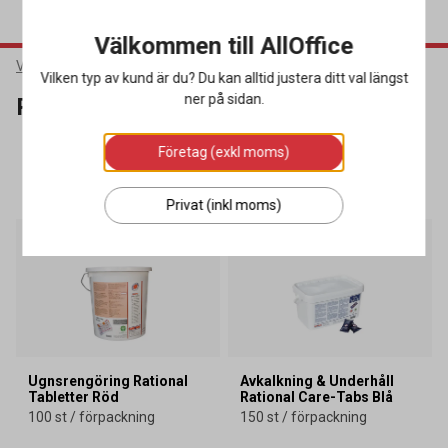
Välkommen till AllOffice
Varumärken
Rational
Vilken typ av kund är du? Du kan alltid justera ditt val längst
ner på sidan.
Rational
Företag (exkl moms)
SORTERA
FILTRERA
5 produkter
Privat (inkl moms)
Ugnsrengöring Rational
Avkalkning & Underhåll
Tabletter Röd
Rational Care-Tabs Blå
100 st / förpackning
150 st / förpackning