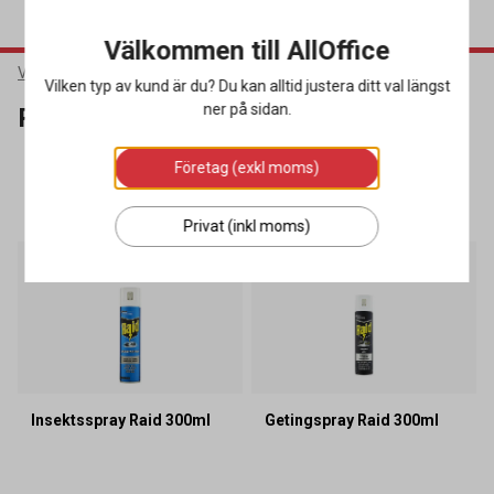
Välkommen till AllOffice
Varumärken
Raid
Vilken typ av kund är du? Du kan alltid justera ditt val längst
ner på sidan.
Raid
Företag (exkl moms)
SORTERA
FILTRERA
3 produkter
Privat (inkl moms)
Insektsspray Raid 300ml
Getingspray Raid 300ml