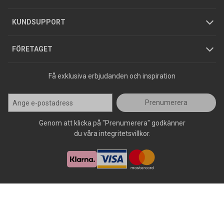
Jobba hos oss
Varumärken
KUNDSUPPORT
Press
FÖRETAGET
Få exklusiva erbjudanden och inspiration
Prenumerera
Genom att klicka på "Prenumerera" godkänner
du våra integritetsvillkor.