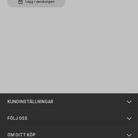
Lägg i varukorgen
Kontakta oss
Vanliga frågor
Om oss
Butiker
Allmänna försäljningsvillkor
Företagskund
/
Privatkund
KUNDINSTÄLLNINGAR
Tjänster
Foldrar och kataloger
Integritetspolicy
FÖLJ OSS
Hållbarhet
Köpguider
GDPR
OM DITT KÖP