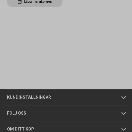
Lägg i varukorgen
Kontakta oss
Vanliga frågor
Om oss
Butiker
Allmänna försäljningsvillkor
Företagskund
/
Privatkund
KUNDINSTÄLLNINGAR
Tjänster
Foldrar och kataloger
Integritetspolicy
FÖLJ OSS
Hållbarhet
Köpguider
GDPR
OM DITT KÖP