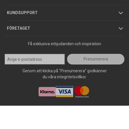
Jobba hos oss
Varumärken
KUNDSUPPORT
Press
FÖRETAGET
Få exklusiva erbjudanden och inspiration
Prenumerera
Genom att klicka på "Prenumerera" godkänner
du våra integritetsvillkor.