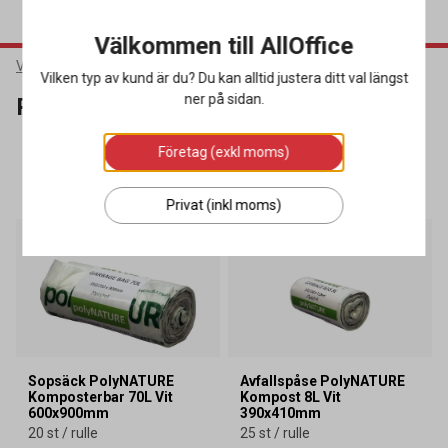
Välkommen till AllOffice
Varumärken
PolyNATURE
Vilken typ av kund är du? Du kan alltid justera ditt val längst
ner på sidan.
PolyNATURE
Företag (exkl moms)
SORTERA
FILTRERA
3 produkter
Privat (inkl moms)
Sopsäck PolyNATURE
Avfallspåse PolyNATURE
Komposterbar 70L Vit
Kompost 8L Vit
600x900mm
390x410mm
20 st / rulle
25 st / rulle