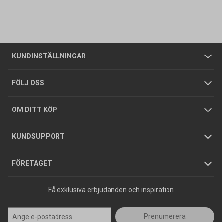
Vanliga frågor
Om oss
Butiker
Allmänna försäljningsvillkor
Företagskund
/
Privatkund
KUNDINSTÄLLNINGAR
Tjänster
Foldrar och kataloger
Integritetspolicy
FÖLJ OSS
Hållbarhet
Köpguider
GDPR
OM DITT KÖP
Jobba hos oss
Varumärken
KUNDSUPPORT
Press
FÖRETAGET
Få exklusiva erbjudanden och inspiration
Prenumerera