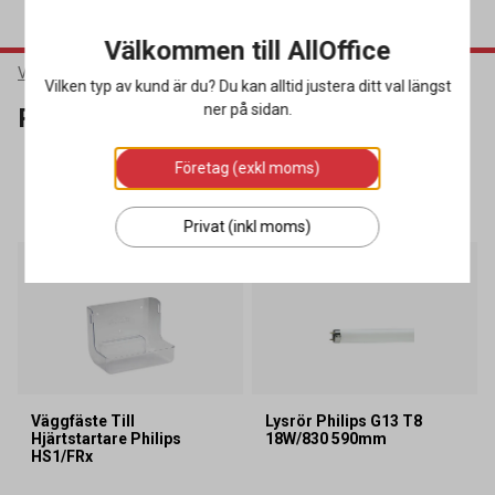
Välkommen till AllOffice
Varumärken
Philips
Vilken typ av kund är du? Du kan alltid justera ditt val längst
ner på sidan.
Philips
Företag (exkl moms)
SORTERA
FILTRERA
8 produkter
Privat (inkl moms)
Lagerrensning
Väggfäste Till
Lysrör Philips G13 T8
Hjärtstartare Philips
18W/830 590mm
HS1/FRx