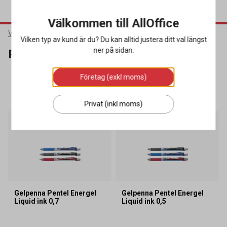
Välkommen till AllOffice
Varumärken
Pentel
Vilken typ av kund är du? Du kan alltid justera ditt val längst
ner på sidan.
Pentel
Företag (exkl moms)
SORTERA
FILTRERA
2 produkter
Privat (inkl moms)
Gelpenna Pentel Energel
Gelpenna Pentel Energel
Liquid ink 0,7
Liquid ink 0,5