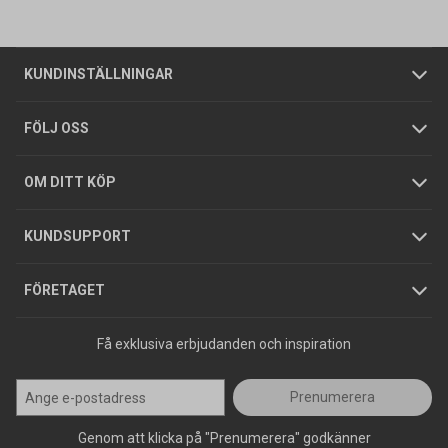
Vanliga frågor
Om oss
Butiker
Allmänna försäljningsvillkor
Företagskund
/
Privatkund
KUNDINSTÄLLNINGAR
Tjänster
Foldrar och kataloger
Integritetspolicy
FÖLJ OSS
Hållbarhet
Köpguider
GDPR
OM DITT KÖP
Jobba hos oss
Varumärken
KUNDSUPPORT
Press
FÖRETAGET
Få exklusiva erbjudanden och inspiration
Prenumerera
Genom att klicka på "Prenumerera" godkänner