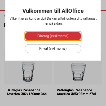
Välkommen till AllOffice
Varumärken
Pasabahce
Vilken typ av kund är du? Du kan alltid justera ditt val längst
ner på sidan.
Pasabahce
Företag (exkl moms)
SORTERA
FILTRERA
9 produkter
Privat (inkl moms)
Drinkglas Pasabahce
Vattenglas Pasabahce
America Ø82x120mm 36cl
America Ø85x92mm 27cl