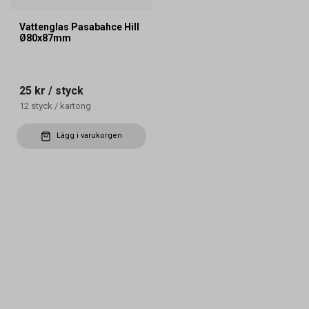
Vattenglas Pasabahce Hill
Ø80x87mm
25 kr
/ styck
12
styck
/
kartong
Lägg i varukorgen
Kontakta oss