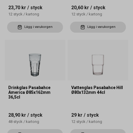
23,70 kr
/ styck
20,60 kr
/ styck
12
styck
/
kartong
12
styck
/
kartong
Lägg i varukorgen
Lägg i varukorgen
Drinkglas Pasabahce
Vattenglas Pasabahce Hill
America Ø85x162mm
Ø80x132mm 44cl
36,5cl
28,90 kr
/ styck
29 kr
/ styck
48
styck
/
kartong
12
styck
/
kartong