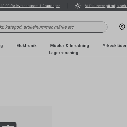
 13:00 för leverans inom 1-2 vardagar
Vi fokuserar på miljö och 
ng
Elektronik
Möbler & Inredning
Yrkeskläder
Lagerrensning