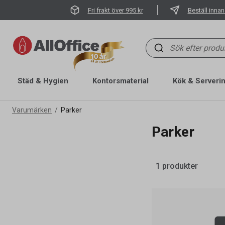
Fri frakt över 995 kr
Beställ innan
Städ & Hygien
Kontorsmaterial
Kök & Serveri
Varumärken
Parker
Parker
1 produkter