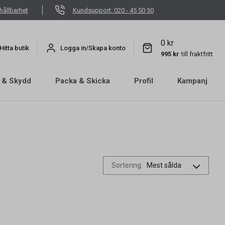
hållbarhet
Kundsupport: 020 - 45 50 50
0 kr
Hitta butik
Logga in/Skapa konto
995 kr
till fraktfritt
 & Skydd
Packa & Skicka
Profil
Kampanj
Sortering
: