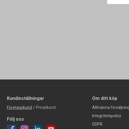
Kundinställningar
Om ditt köp
Företagskund
/
Privatkund
Allmänna försäljning
Integritetspolicy
Följ oss
GDPR