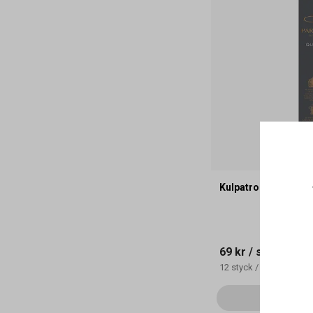
Kulpatron Parker ro
69 kr
/ styck
12
styck
/
kartong
Läg