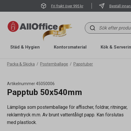
Fri frakt över 995 kr
Beställ innan
Städ & Hygien
Kontorsmaterial
Kök & Serveri
Packa & Skicka
Postemballage
Papptuber
Artikelnummer
45050006
Papptub 50x540mm
Lämpliga som postemballage för affischer, foldrar, ritningar,
reklamtryck m.m. Av brunt vattentåligt papp. Kan förslutas
med plastlock.
Artikelnummer
45050006