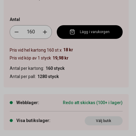
Antal
Lägg i varukorgen
18 kr
Pris vid hel kartong 160 st x
Pris vid köp av 1 styck
19,98 kr
Antal per kartong
:
160
styck
Antal per pall
:
1280
styck
Webblager
:
Redo att skickas (100+ i lager)
Visa butikslager
:
Välj butik