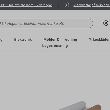
 13:00 för leverans inom 1-2 vardagar
Vi fokuserar på miljö och 
ng
Elektronik
Möbler & Inredning
Yrkeskläder
Lagerrensning