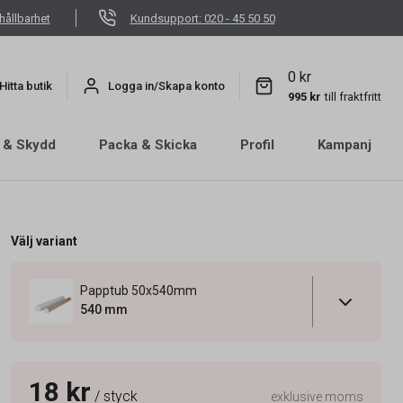
hållbarhet
Kundsupport: 020 - 45 50 50
0 kr
Hitta butik
Logga in/Skapa konto
995 kr
till fraktfritt
 & Skydd
Packa & Skicka
Profil
Kampanj
Välj variant
Papptub 50x540mm
540 mm
18 kr
/ styck
exklusive moms