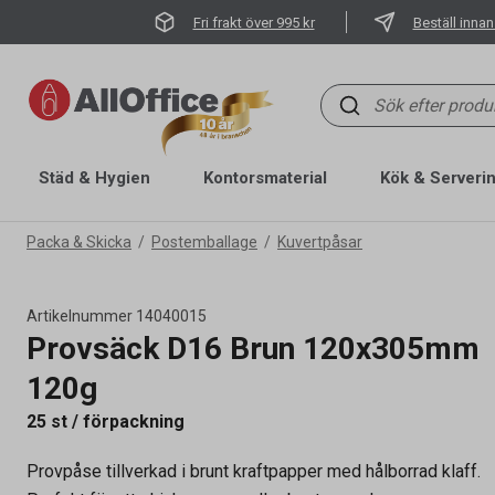
Fri frakt över 995 kr
Beställ innan
Städ & Hygien
Kontorsmaterial
Kök & Serveri
Packa & Skicka
Postemballage
Kuvertpåsar
Artikelnummer
14040015
Provsäck D16 Brun 120x305mm
120g
Artikelnummer
14040015
25 st / förpackning
Vikt
120 g
Hålat / Ohålat
Ohålat
Provpåse tillverkad i brunt kraftpapper med hålborrad klaff.