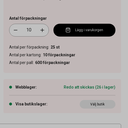
Antal förpackningar
Lägg i varukorgen
Antal per förpackning
:
25
st
Antal per kartong
:
10
förpackningar
Antal per pall
:
600
förpackningar
Webblager
:
Redo att skickas (26 i lager)
Visa butikslager
:
Välj butik