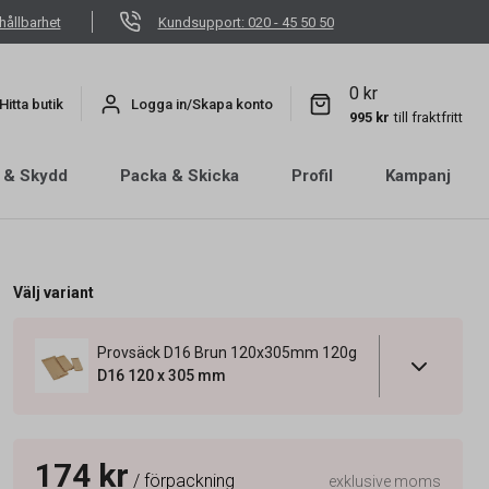
hållbarhet
Kundsupport: 020 - 45 50 50
0 kr
Hitta butik
Logga in/Skapa konto
995 kr
till fraktfritt
 & Skydd
Packa & Skicka
Profil
Kampanj
Välj variant
Provsäck D16 Brun 120x305mm 120g
D16 120 x 305 mm
174 kr
/ förpackning
exklusive moms