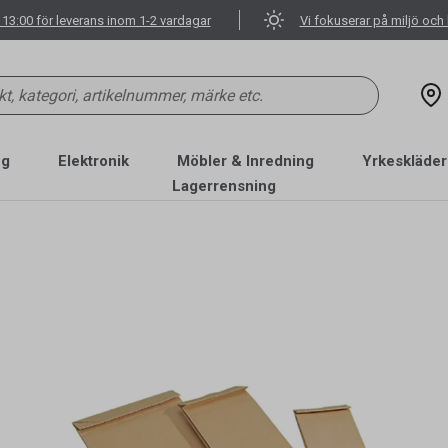
 13:00 för leverans inom 1-2 vardagar
Vi fokuserar på miljö och 
ng
Elektronik
Möbler & Inredning
Yrkeskläder
Lagerrensning