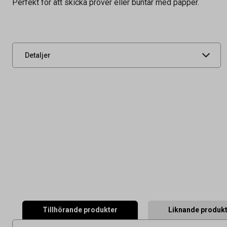
Perfekt för att skicka prover eller buntar med papper.
Tidigare artikelnummer
83610300
Leverantörens
92516
artikelnummer
UNSPSC
44121503
Detaljer
Tillhörande produkter
Liknande produk