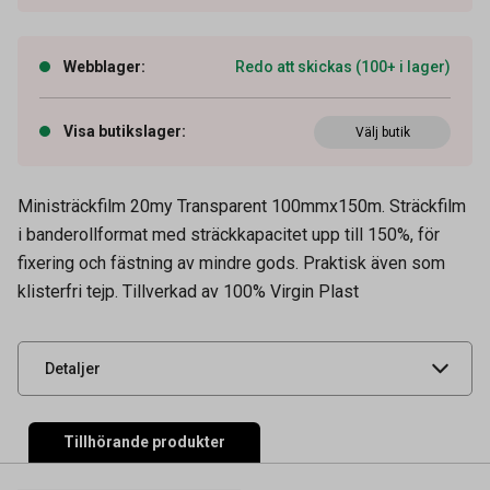
Webblager
:
Redo att skickas (100+ i lager)
Visa butikslager
:
Välj butik
Ministräckfilm 20my Transparent 100mmx150m. Sträckfilm
i banderollformat med sträckkapacitet upp till 150%, för
Artikelnummer
43010164
fixering och fästning av mindre gods. Praktisk även som
klisterfri tejp. Tillverkad av 100% Virgin Plast
Leverantörens
2200050
artikelnummer
UNSPSC
24141514
Detaljer
Tillhörande produkter