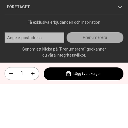
Press
FÖRETAGET
Få exklusiva erbjudanden och inspiration
Prenumerera
Genom att klicka på "Prenumerera" godkänner
du våra integritetsvillkor.
Lägg i varukorgen