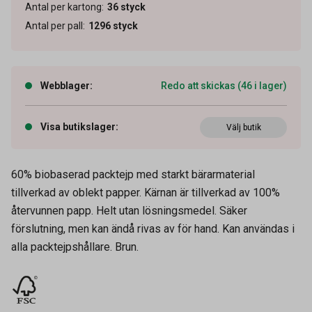
Antal per kartong
:
36
styck
Antal per pall
:
1296
styck
Webblager
:
Redo att skickas (46 i lager)
Visa butikslager
:
Välj butik
60% biobaserad packtejp med starkt bärarmaterial
tillverkad av oblekt papper. Kärnan är tillverkad av 100%
återvunnen papp. Helt utan lösningsmedel. Säker
förslutning, men kan ändå rivas av för hand. Kan användas i
alla packtejpshållare. Brun.
Artikelnummer
42040182
Leverantörens
57180-00000-05