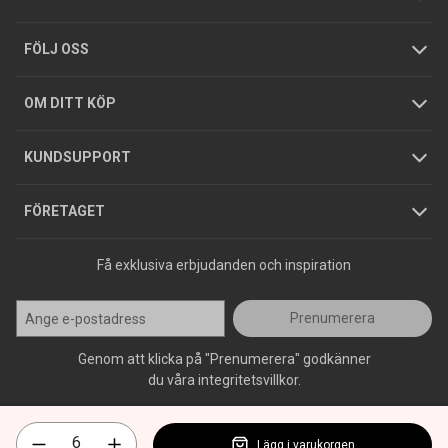
Tjänster
Foldrar och kataloger
Integritetspolicy
FÖLJ OSS
Hållbarhet
Köpguider
GDPR
OM DITT KÖP
Jobba hos oss
Varumärken
KUNDSUPPORT
Press
FÖRETAGET
Få exklusiva erbjudanden och inspiration
Prenumerera
Genom att klicka på "Prenumerera" godkänner
du våra integritetsvillkor.
Lägg i varukorgen