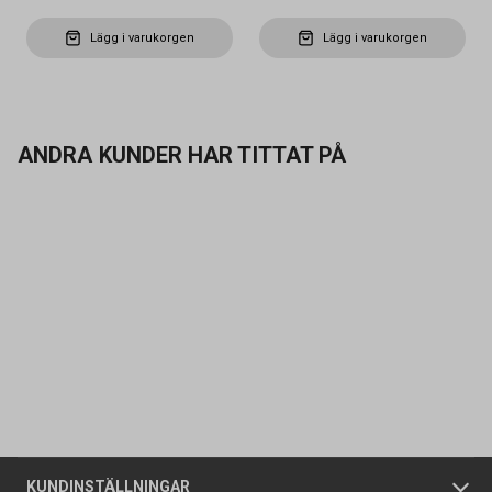
Lägg i varukorgen
Lägg i varukorgen
ANDRA KUNDER HAR TITTAT PÅ
Kontakta oss
Vanliga frågor
Om oss
Butiker
Allmänna försäljningsvillkor
Företagskund
/
Privatkund
KUNDINSTÄLLNINGAR