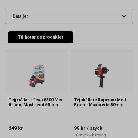
artikelnummer
UNSPSC
31201517
Detaljer
Tillhörande produkter
Tejphållare Tesa 6300 Med
Tejphållare Rapesco Med
Broms Maxbredd 55mm
Broms Maxbredd 50mm
249 kr
99 kr
/ styck
10
styck
/
kartong