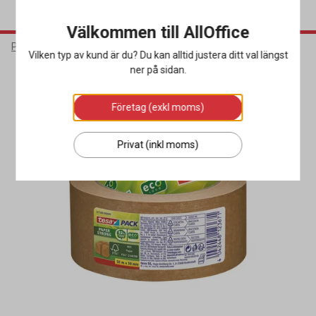
Välkommen till AllOffice
Packa & Skicka
Förslutning
Packtejp
Vilken typ av kund är du? Du kan alltid justera ditt val längst
ner på sidan.
Miljöval
Företag (exkl moms)
Privat (inkl moms)