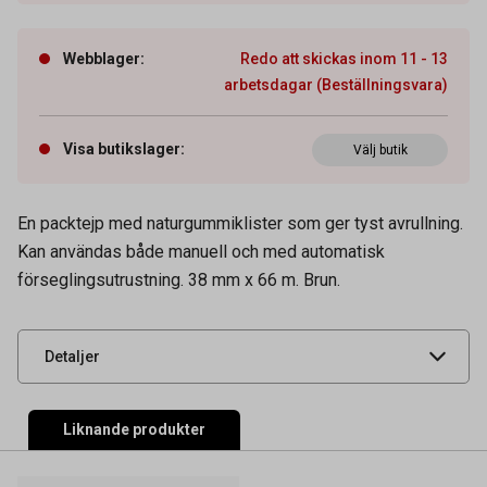
Webblager
:
Redo att skickas inom 11 - 13
arbetsdagar (Beställningsvara)
Visa butikslager
:
Välj butik
Artikelnummer
42040035
En packtejp med naturgummiklister som ger tyst avrullning.
Tidigare artikelnummer
41201538
Kan användas både manuell och med automatisk
förseglingsutrustning. 38 mm x 66 m. Brun.
Leverantörens
04120-00041-00
artikelnummer
UNSPSC
31201517
Detaljer
Liknande produkter