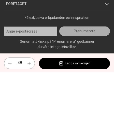
Press
FÖRETAGET
Få exklusiva erbjudanden och inspiration
Prenumerera
Genom att klicka på "Prenumerera" godkänner
du våra integritetsvillkor.
Lägg i varukorgen