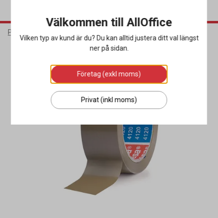
Välkommen till AllOffice
Packa & Skicka
Förslutning
Packtejp
Vilken typ av kund är du? Du kan alltid justera ditt val längst
ner på sidan.
Företag (exkl moms)
Privat (inkl moms)