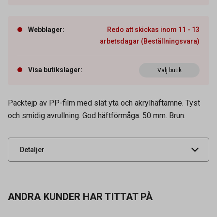
Webblager
:
Redo att skickas inom 11 - 13
arbetsdagar (Beställningsvara)
Visa butikslager
:
Välj butik
Artikelnummer
42040150
Tidigare artikelnummer
9609249
Packtejp av PP-film med slät yta och akrylhäftämne. Tyst
och smidig avrullning. God häftförmåga. 50 mm. Brun.
Leverantörens
543B/285066
artikelnummer
UNSPSC
31201517
Detaljer
ANDRA KUNDER HAR TITTAT PÅ