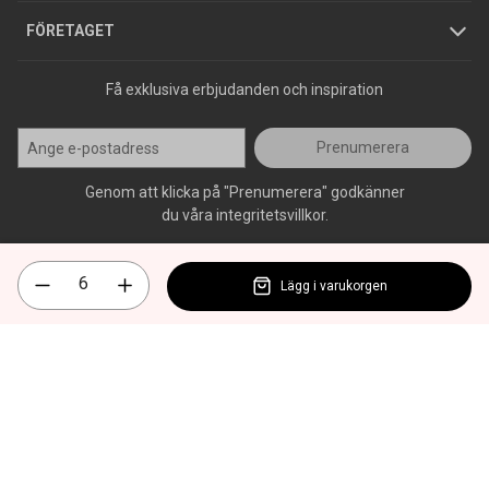
Press
FÖRETAGET
Få exklusiva erbjudanden och inspiration
Prenumerera
Genom att klicka på "Prenumerera" godkänner
du våra integritetsvillkor.
Lägg i varukorgen