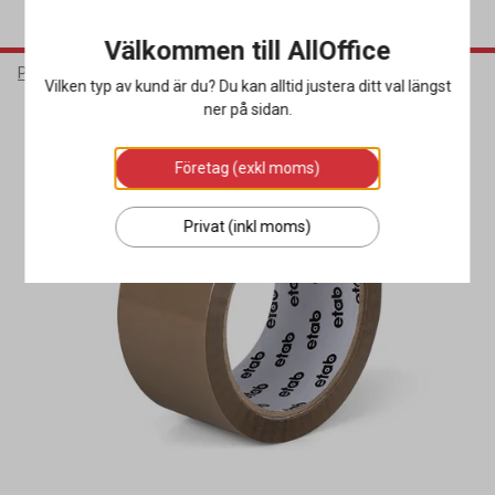
Välkommen till AllOffice
Packa & Skicka
Förslutning
Packtejp
Vilken typ av kund är du? Du kan alltid justera ditt val längst
ner på sidan.
Företag (exkl moms)
Privat (inkl moms)