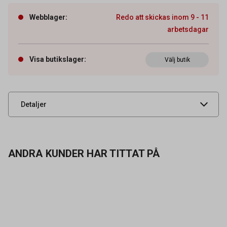
Webblager
:
Redo att skickas inom 9 - 11
arbetsdagar
Artikelnummer
42040061
Tidigare artikelnummer
550HM19
Visa butikslager
:
Välj butik
Leverantörens
550HM19
artikelnummer
UNSPSC
31201517
Detaljer
ANDRA KUNDER HAR TITTAT PÅ