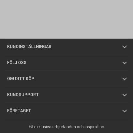
Kontakta oss
Vanliga frågor
Om oss
Butiker
Allmänna försäljningsvillkor
Företagskund
/
Privatkund
KUNDINSTÄLLNINGAR
Tjänster
Foldrar och kataloger
Integritetspolicy
FÖLJ OSS
Hållbarhet
Köpguider
GDPR
OM DITT KÖP
Jobba hos oss
Varumärken
KUNDSUPPORT
Press
FÖRETAGET
Få exklusiva erbjudanden och inspiration