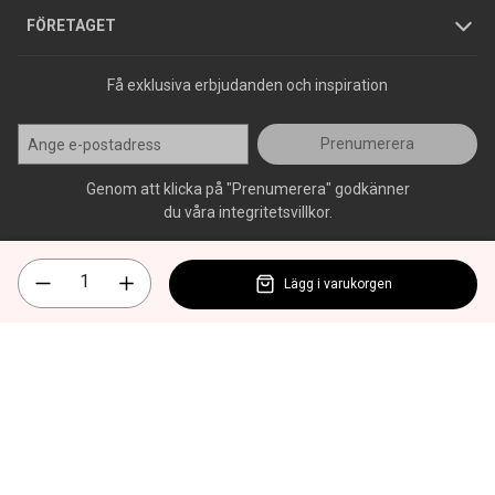
Press
FÖRETAGET
Få exklusiva erbjudanden och inspiration
Prenumerera
Genom att klicka på "Prenumerera" godkänner
du våra integritetsvillkor.
Lägg i varukorgen