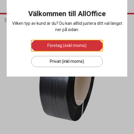
Välkommen till AllOffice
Packa & Skicka
Förslutning
Packband
Vilken typ av kund är du? Du kan alltid justera ditt val längst
ner på sidan.
Företag (exkl moms)
Privat (inkl moms)