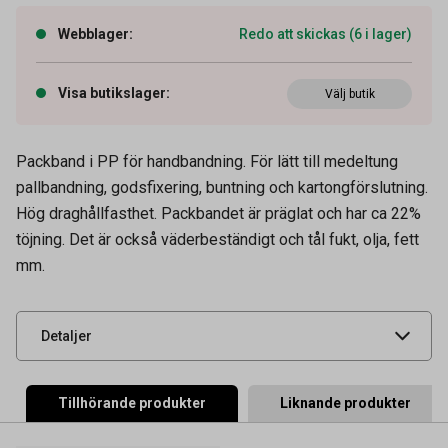
Webblager
:
Redo att skickas (6 i lager)
Visa butikslager
:
Välj butik
Packband i PP för handbandning. För lätt till medeltung
pallbandning, godsfixering, buntning och kartongförslutning.
Hög draghållfasthet. Packbandet är präglat och har ca 22%
Artikelnummer
43100043
töjning. Det är också väderbeständigt och tål fukt, olja, fett
mm.
Leverantörens
450111250
artikelnummer
UNSPSC
24112500
Detaljer
Tillhörande produkter
Liknande produkter