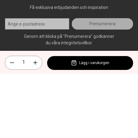
Få exklusiva erbjudanden och inspiration
Prenumerera
Genom att klicka på "Prenumerera" godkänner
du våra integritetsvillkor.
Lägg i varukorgen
Alla rättigheter förbehålls, AllOffice - 2026
|
Kundsupport 020 - 45