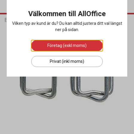
Välkommen till AllOffice
Packa & Skicka
Förslutning
Packband
Vilken typ av kund är du? Du kan alltid justera ditt val längst
ner på sidan.
Företag (exkl moms)
Privat (inkl moms)