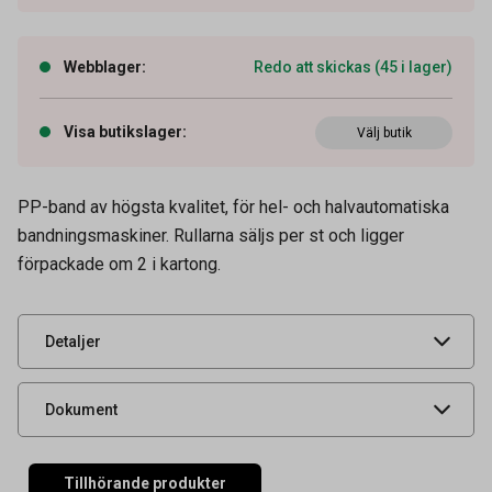
Webblager
:
Redo att skickas (45 i lager)
Visa butikslager
:
Välj butik
PP-band av högsta kvalitet, för hel- och halvautomatiska
Artikelnummer
43100037
bandningsmaskiner. Rullarna säljs per st och ligger
förpackade om 2 i kartong.
Leverantörens
464125020
artikelnummer
UNSPSC
24112500
Detaljer
Produktdatablad
Dokument
Tillhörande produkter