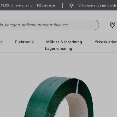
 13:00 för leverans inom 1-2 vardagar
Vi fokuserar på miljö och 
ng
Elektronik
Möbler & Inredning
Yrkeskläder
Lagerrensning