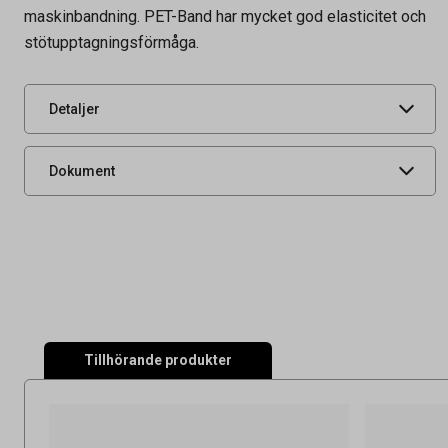
Artikelnummer
43100007
maskinbandning. PET-Band har mycket god elasticitet och
stötupptagningsförmåga.
Leverantörens
508180812
artikelnummer
UNSPSC
24112500
Detaljer
Produktdatablad
Dokument
Tillhörande produkter