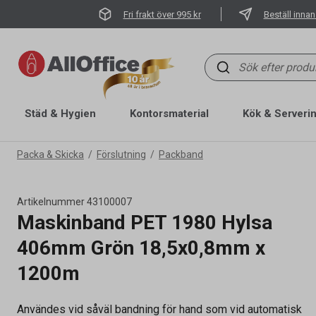
Fri frakt över 995 kr
Beställ innan
Städ & Hygien
Kontorsmaterial
Kök & Serveri
Packa & Skicka
Förslutning
Packband
Artikelnummer
43100007
Maskinband PET 1980 Hylsa
406mm Grön 18,5x0,8mm x
1200m
Användes vid såväl bandning för hand som vid automatisk