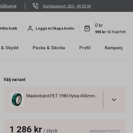
hållbarhet
Kundsupport: 020 - 45 50 50
0 kr
Hitta butik
Logga in/Skapa konto
995 kr
till fraktfritt
 & Skydd
Packa & Skicka
Profil
Kampanj
Välj variant
Maskinband PET 1980 Hylsa 406mm Grön 18,5x0,8mm x 1200m
1 286 kr
/ styck
exklusive moms