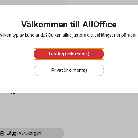
Välkommen till AllOffice
Vilken typ av kund är du? Du kan alltid justera ditt val längst ner på sidan
Företag (exkl moms)
Privat (inkl moms)
verktyg ITA-20 för PET/PP 13-
Lägg i varukorgen