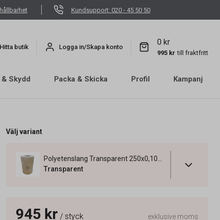
hållbarhet
Kundsupport: 020 - 45 50 50
0 kr
Hitta butik
Logga in/Skapa konto
995 kr
till fraktfritt
 & Skydd
Packa & Skicka
Profil
Kampanj
Välj variant
Polyetenslang Transparent 250x0,10mm
Transparent
945 kr
/ styck
exklusive moms