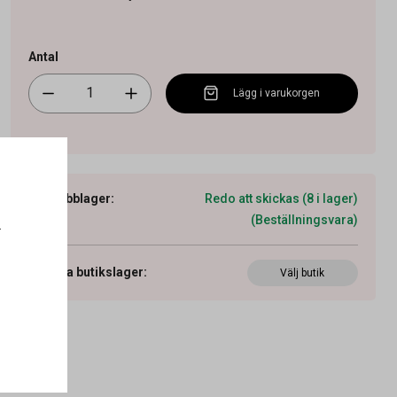
Antal
Lägg i varukorgen
Webblager
:
Redo att skickas (8 i lager)
(Beställningsvara)
.
Visa butikslager
:
Välj butik