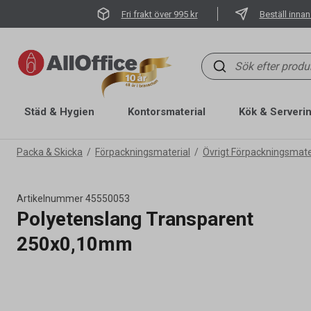
Fri frakt över 995 kr
Beställ innan
Städ & Hygien
Kontorsmaterial
Kök & Serveri
Packa & Skicka
Förpackningsmaterial
Övrigt Förpackningsmate
Artikelnummer
45550053
Polyetenslang Transparent
250x0,10mm
Artikelnummer
45550053