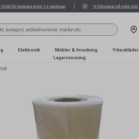
 13:00 för leverans inom 1-2 vardagar
Vi fokuserar på miljö och 
ng
Elektronik
Möbler & Inredning
Yrkeskläder
Lagerrensning
rial