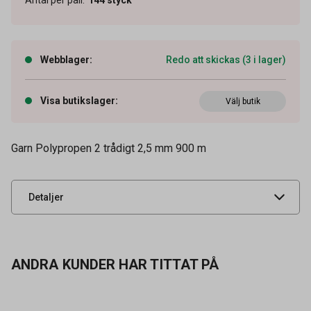
Webblager
:
Redo att skickas (3 i lager)
Visa butikslager
:
Artikelnummer
Välj butik
42300017
Vikt
2000 g
Garn Polypropen 2 trådigt 2,5 mm 900 m
Leverantörens
68790220
artikelnummer
UNSPSC
31151507
Detaljer
ANDRA KUNDER HAR TITTAT PÅ