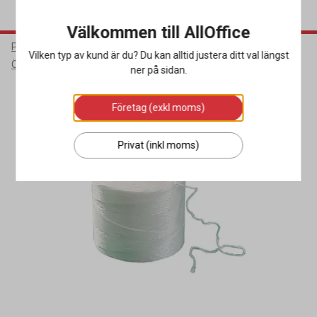
Välkommen till AllOffice
Packa & Skicka
Förpackningsmaterial
Vilken typ av kund är du? Du kan alltid justera ditt val längst
Övrigt Förpackningsmaterial
ner på sidan.
Företag (exkl moms)
Privat (inkl moms)