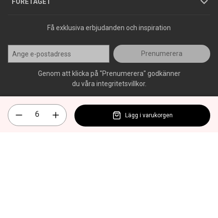
Press
FÖRETAGET
Få exklusiva erbjudanden och inspiration
Prenumerera
Genom att klicka på "Prenumerera" godkänner
du våra integritetsvillkor.
Lägg i varukorgen