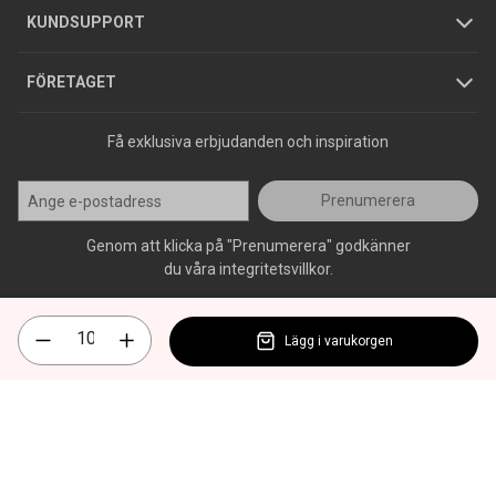
Jobba hos oss
Varumärken
KUNDSUPPORT
Press
FÖRETAGET
Få exklusiva erbjudanden och inspiration
Prenumerera
Genom att klicka på "Prenumerera" godkänner
du våra integritetsvillkor.
Lägg i varukorgen