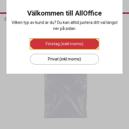
Välkommen till AllOffice
Packa & Skicka
Förpackningsmaterial
Blixtlåspåsar
Vilken typ av kund är du? Du kan alltid justera ditt val längst
ner på sidan.
Företag (exkl moms)
Privat (inkl moms)