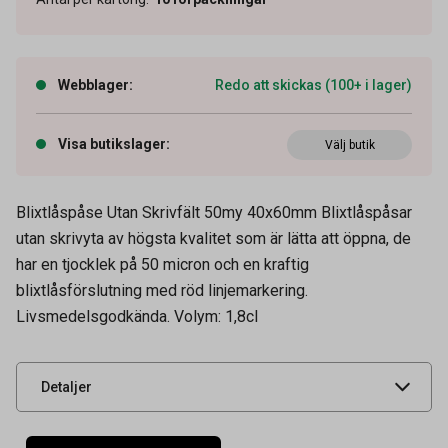
Webblager
:
Redo att skickas (100+ i lager)
Visa butikslager
:
Välj butik
Blixtlåspåse Utan Skrivfält 50my 40x60mm Blixtlåspåsar
utan skrivyta av högsta kvalitet som är lätta att öppna, de
har en tjocklek på 50 micron och en kraftig
Artikelnummer
45600015
blixtlåsförslutning med röd linjemarkering.
Livsmedelsgodkända. Volym: 1,8cl
Leverantörens
T230101
artikelnummer
UNSPSC
24111503
Detaljer