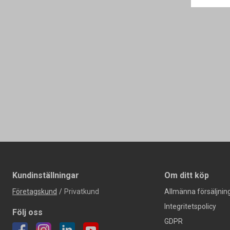
Kundinställningar
Om ditt köp
Företagskund
/
Privatkund
Allmänna försäljning
Integritetspolicy
Följ oss
GDPR