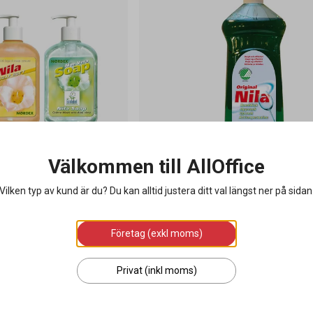
Välkommen till AllOffice
Pump 500ml
Handdiskmedel Nila Original 1L
Vilken typ av kund är du? Du kan alltid justera ditt val längst ner på sidan
Företag (exkl moms)
67 kr
/ styck
10
styck
/
kartong
Privat (inkl moms)
sa varianter
Lägg i varukorgen