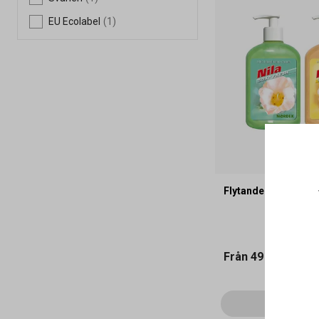
EU Ecolabel
(1)
Flytande Tvål Nila 
Från
49 kr
Vi