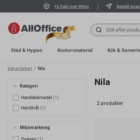
Fri frakt över 995 kr
Beställ innan
Städ & Hygien
Kontorsmaterial
Kök & Serveri
Varumärken
Nila
Nila
Kategori
Handdiskmedel
(1)
2 produkter
Handtvål
(1)
Miljömärkning
Svanen
(1)