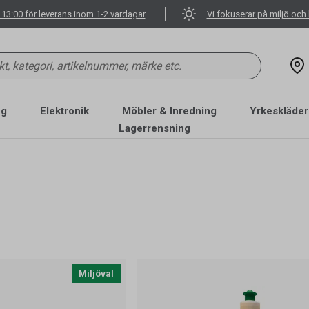
 13:00 för leverans inom 1-2 vardagar
Vi fokuserar på miljö och 
ng
Elektronik
Möbler & Inredning
Yrkeskläder
Lagerrensning
Miljöval