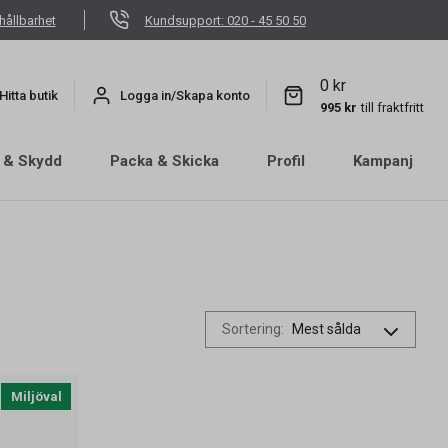
hållbarhet
Kundsupport: 020 - 45 50 50
0 kr
Hitta butik
Logga in/Skapa konto
995 kr
till fraktfritt
 & Skydd
Packa & Skicka
Profil
Kampanj
Sortering
:
Miljöval